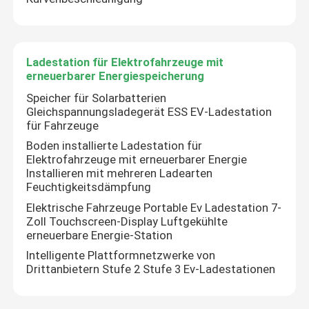
Über uns
Ladestation für Elektrofahrzeuge mit
erneuerbarer Energiespeicherung
Werksbesichtigung
Speicher für Solarbatterien
Gleichspannungsladegerät ESS EV-Ladestation
für Fahrzeuge
Qualitätskontrolle
Boden installierte Ladestation für
Elektrofahrzeuge mit erneuerbarer Energie
Kontakt mit uns
Installieren mit mehreren Ladearten
Feuchtigkeitsdämpfung
Elektrische Fahrzeuge Portable Ev Ladestation 7-
Neuigkeiten
Zoll Touchscreen-Display Luftgekühlte
erneuerbare Energie-Station
Intelligente Plattformnetzwerke von
Bitte um ein Angebot
Drittanbietern Stufe 2 Stufe 3 Ev-Ladestationen
vfd variabler Frequenz-Antrieb