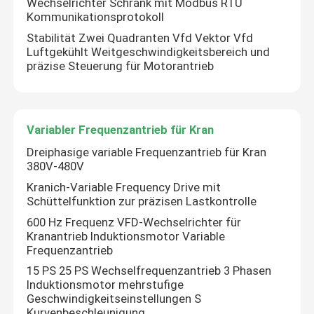
Wechselrichter Schrank mit Modbus RTU
Kommunikationsprotokoll
Stabilität Zwei Quadranten Vfd Vektor Vfd
Luftgekühlt Weitgeschwindigkeitsbereich und
präzise Steuerung für Motorantrieb
Variabler Frequenzantrieb für Kran
Dreiphasige variable Frequenzantrieb für Kran
380V-480V
Kranich-Variable Frequency Drive mit
Schüttelfunktion zur präzisen Lastkontrolle
Zu Hause
600 Hz Frequenz VFD-Wechselrichter für
Kranantrieb Induktionsmotor Variable
Frequenzantrieb
Produkte
15 PS 25 PS Wechselfrequenzantrieb 3 Phasen
Induktionsmotor mehrstufige
Geschwindigkeitseinstellungen S
Videos
Kurvenbeschleunigung