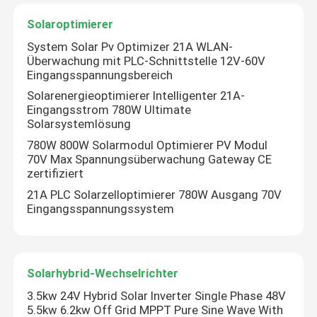
Solaroptimierer
Variabler Frequenzwandler
System Solar Pv Optimizer 21A WLAN-
Überwachung mit PLC-Schnittstelle 12V-60V
Eingangsspannungsbereich
Vektor-Frequenzumrichter
Solarenergieoptimierer Intelligenter 21A-
Eingangsstrom 780W Ultimate
Solarsystemlösung
VFD-Frequenzumrichter
780W 800W Solarmodul Optimierer PV Modul
70V Max Spannungsüberwachung Gateway CE
Frequenz-Antriebs-Inverter
zertifiziert
21A PLC Solarzelloptimierer 780W Ausgang 70V
Eingangsspannungssystem
Variabler Frequenzantrieb für Kran
Ladestation für Elektrofahrzeuge mit erneuerbarer En
Solarhybrid-Wechselrichter
3.5kw 24V Hybrid Solar Inverter Single Phase 48V
Solaroptimierer
5.5kw 6.2kw Off Grid MPPT Pure Sine Wave With