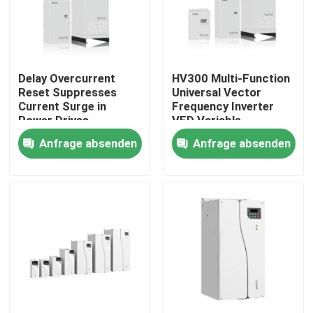
Über uns
Delay Overcurrent
HV300 Multi-Function
Werksbesichtigung
Reset Suppresses
Universal Vector
Current Surge in
Frequency Inverter
Power Drives
VFD Variable
Qualitätskontrolle
Frequency Drive AC
Anfrage absenden
Anfrage absenden
Drive
Kontakt mit uns
Neuigkeiten
Bitte um ein Angebot
vfd variabler Frequenz-Antrieb