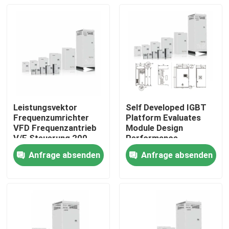
Leistungsvektor
Self Developed IGBT
Frequenzumrichter
Platform Evaluates
VFD Frequenzantrieb
Module Design
V/F Steuerung 200-
Performance
240V 1PH/3PH
Anfrage absenden
Anfrage absenden
Eingangsspannung
Zu Hause
Niedrige Vibration
Produkte
Videos