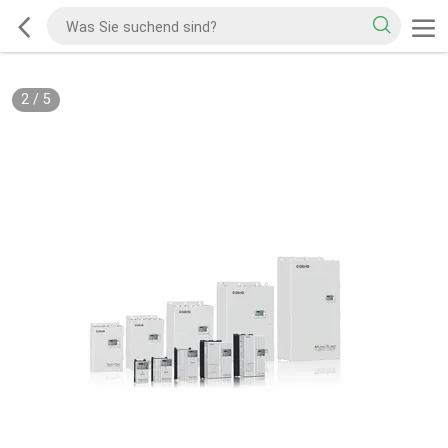
2
/
5