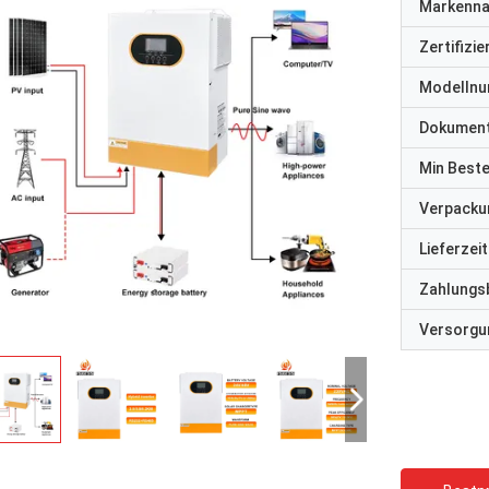
Markenn
Zertifizi
Modelln
Dokumen
Min Best
Verpacku
Lieferzeit
Zahlungs
Versorgun
David "Big D" Kowalski
Emily Wh