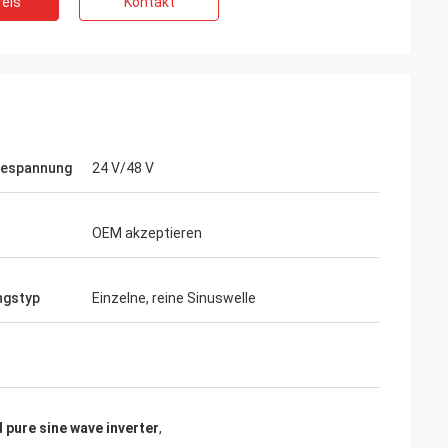
eis
Kontakt
eräuscharmen
Wir sind das Risiko mit inverters-vfd.com
mpfindliche
für den kritischen VFD-Ersatz in unserer
 uns gekaufte
Produktionslinie eingegangen. Das
se und hält ein
Produkt passte nicht nur perfekt, sondern
 Die Qualität
war auch günstiger als unser bisheriger
er Marken, die wir
Lieferant. Seine Stabilität hat unsere
em Bruchteil der
häufigen Ausfallprobleme beseitigt. Ein
iespannung
24 V/48 V
 spezielle
hervorragendes Preis-Leistungs-
Verhältnis und ein zuverlässiger Partner
für Industriekomponenten.
OEM akzeptieren
ngstyp
Einzelne, reine Sinuswelle
d pure sine wave inverter
,