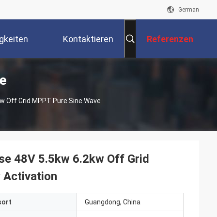
German
gkeiten
Kontaktieren
Referenzen
e
Sie Uns
2kw Off Grid MPPT Pure Sine Wave
ase 48V 5.5kw 6.2kw Off Grid
 Activation
sort
Guangdong, China