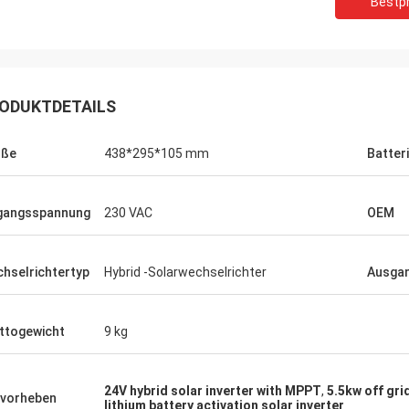
Bestpr
 Bestellung mehrerer SPS-
Wir benötigten einen g
ten und HMIs wurde präzise
Spindelmotor für eine e
ührt und mit erstaunlicher
Testumgebung. Das von
indigkeit versandt. Seit der
Gerät arbeitet flüsterlei
ODUKTDETAILS
ation ist die Kommunikation
konstantes Drehmoment.
s Steuerungssystems robuster.
übertrifft einige bekannt
nd beeindruckt von der Logistik und
verwendet haben, zu ein
öße
438*295*105 mm
Batter
liden Leistung dieser Komponenten.
Kosten. Hervorragend für
ndum problemloses Erlebnis.
Anwendungen.
gangsspannung
230 VAC
OEM
hselrichtertyp
Hybrid -Solarwechselrichter
Ausga
ttogewicht
9 kg
24V hybrid solar inverter with MPPT
,
5.5kw off gri
vorheben
lithium battery activation solar inverter