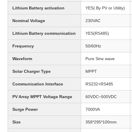
Lithium Battery activation
YES( By PV or Utility)
Nominal Voltage
230VAC
Lithium Battery communication
YES(RS485)
Frequency
50/60Hz
Waveform
Pure Sine wave
Solar Charger Type
MPPT
Communication Interface
RS232+RS485
PV Array MPPT Voltage Range
60VDC~500VDC
Surge Power
7000VA
Size
358*295*100mm