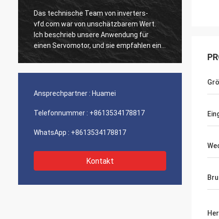
Das technische Team von inverters-
Unsere
vfd.com war von unschätzbarem Wert.
Einhei
Ich beschrieb unsere Anwendung für
ausgef
n
einen Servomotor, und sie empfahlen ein
Geschw
PR
Modell mit überlegenem dynamischen
Integr
Verhalten. Die Installation verlief
unsere
reibungslos, und die Präzision hat unsere
Wir si
Gr
Zykluszeiten verbessert. Fachkundige
der so
Ansprechpartner :
Huamei
Beratung und ein Hochleistungsprodukt!
Ein ru
Telefonnummer :
+8613534178817
Ein
WhatsApp :
+8613534178817
Wec
Kontakt
Bru
Her