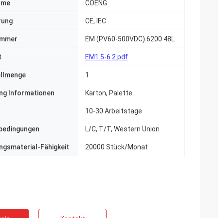
ame
COENG
erung
CE, IEC
ummer
EM (PV60-500VDC) 6200 48L
t
EM1.5-6.2.pdf
ellmenge
1
ng Informationen
Karton, Palette
10-30 Arbeitstage
bedingungen
L/C, T/T, Western Union
gsmaterial-Fähigkeit
20000 Stück/Monat
ite
Jake Miller