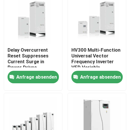
Über uns
Werksbesichtigung
Delay Overcurrent
HV300 Multi-Function
Qualitätskontrolle
Reset Suppresses
Universal Vector
Current Surge in
Frequency Inverter
Power Drives
VFD Variable
Kontakt mit uns
Frequency Drive AC
Anfrage absenden
Anfrage absenden
Drive
Neuigkeiten
Bitte um ein Angebot
vfd variabler Frequenz-Antrieb