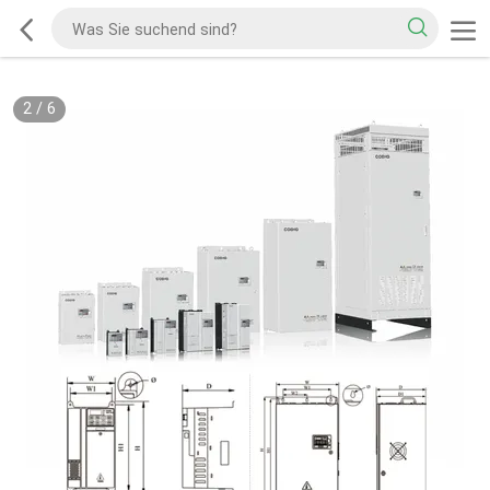
2
/
6