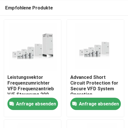
Empfohlene Produkte
Leistungsvektor
Advanced Short
Frequenzumrichter
Circuit Protection for
VFD Frequenzantrieb
Secure VFD System
Zu Hause
V/F Steuerung 200-
Operation
240V 1PH/3PH
Anfrage absenden
Anfrage absenden
Eingangsspannung
Produkte
Niedrige Vibration
Videos