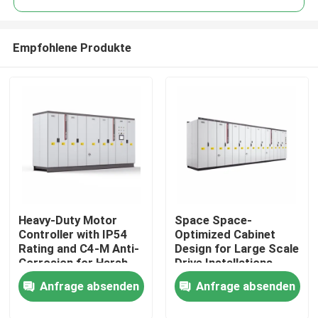
Empfohlene Produkte
Heavy-Duty Motor
Space Space-
Zu Hause
Controller with IP54
Optimized Cabinet
Rating and C4-M Anti-
Design for Large Scale
Corrosion for Harsh
Drive Installations
Produkte
Plant Conditions
Saving Valuable Floor
Anfrage absenden
Anfrage absenden
Space
Videos