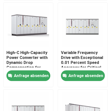
Über uns
Werksbesichtigung
Qualitätskontrolle
High-C High-Capacity
Variable Frequency
Power Converter with
Drive with Exceptional
Kontakt mit uns
Dynamic Drop
0.01 Percent Speed
Compensation for
Accuracy for Critical
Smooth Motor
Process Control
Anfrage absenden
Anfrage absenden
Neuigkeiten
Performance
Bitte um ein Angebot
vfd variabler Frequenz-Antrieb