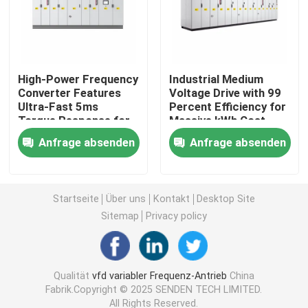
Variabler Frequenzwandler
High-Power Frequency
Industrial Medium
Vektor-Frequenzumrichter
Converter Features
Voltage Drive with 99
Ultra-Fast 5ms
Percent Efficiency for
Torque Response for
Massive kWh Cost
VFD-Frequenzumrichter
Demanding
Reduction in Heavy
Anfrage absenden
Anfrage absenden
Applications
Industries
Frequenz-Antriebs-Inverter
Startseite
Über uns
Kontakt
Desktop Site
Variabler Frequenzantrieb für Kran
Sitemap
Privacy policy
Ladestation für Elektrofahrzeuge mit erneuerbarer En
Qualität
vfd variabler Frequenz-Antrieb
China
Fabrik.Copyright © 2025 SENDEN TECH LIMITED.
Solaroptimierer
All Rights Reserved.