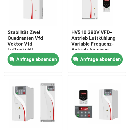
Über uns
Stabilität Zwei
HV510 380V VFD-
Werksbesichtigung
Quadranten Vfd
Antrieb Luftkühlung
Vektor Vfd
Variable Frequenz-
Luftgekühlt
Antrieb für einen
Qualitätskontrolle
Weitgeschwindigkeitsbereich
reibungslosen und
Anfrage absenden
Anfrage absenden
und präzise Steuerung
stabilen Betrieb
für Motorantrieb
Kontakt mit uns
Neuigkeiten
Bitte um ein Angebot
vfd variabler Frequenz-Antrieb