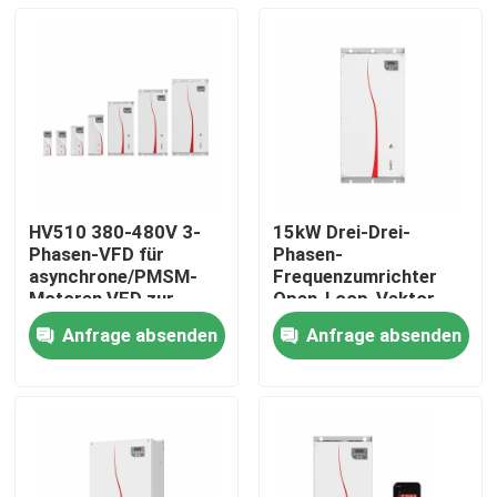
HV510 380-480V 3-
15kW Drei-Drei-
Phasen-VFD für
Phasen-
asynchrone/PMSM-
Frequenzumrichter
Motoren VFD zur
Open-Loop-Vektor
Unterstützung von 16-
VFD-Umrichter
Anfrage absenden
Anfrage absenden
Segment-PLC-
Zu Hause
Mehrgeschwindigkeitsbetrieb
Produkte
Videos