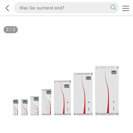
2
/
2