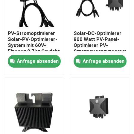
Über uns
PV-Stromoptimierer
Solar-DC-Optimierer
Werksbesichtigung
Solar-PV-Optimierer-
800 Watt PV-Panel-
System mit 60V-
Optimierer PV-
Eingang 0,7kg Gewicht
Stromversorgungssystem
Qualitätskontrolle
schnelles
Anfrage absenden
Anfrage absenden
Herunterfahren WiFi-
Überwachung
Kontakt mit uns
Neuigkeiten
Bitte um ein Angebot
vfd variabler Frequenz-Antrieb