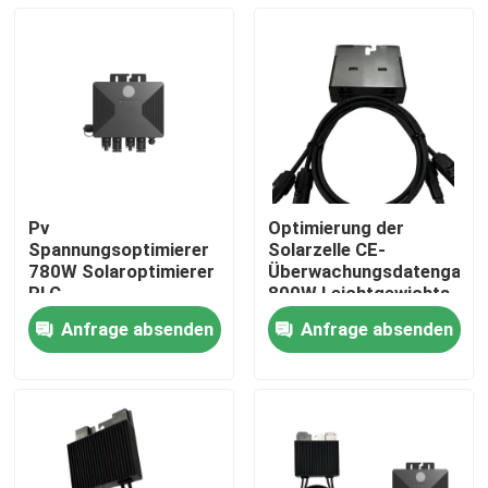
Pv
Optimierung der
Spannungsoptimierer
Solarzelle CE-
780W Solaroptimierer
Überwachungsdatengate
PLC
800W Leichtgewichts-
Verbindungsgateway
Solaroptimierer
Anfrage absenden
Anfrage absenden
0,7kg Steuermodul
Zu Hause
CE-zertifiziert
Produkte
Videos