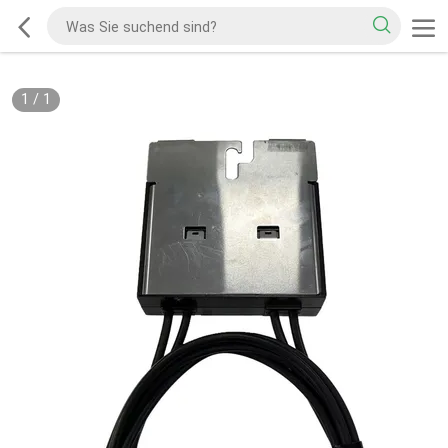
1
/
1