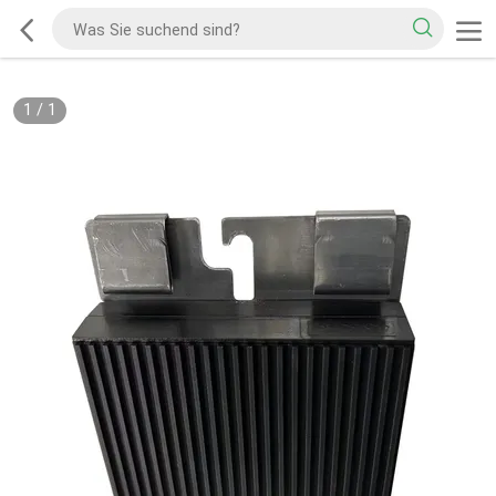
1
/
1