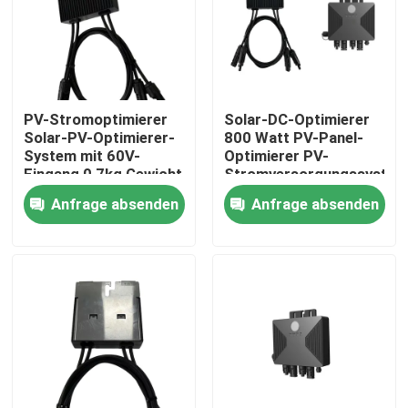
Über uns
Werksbesichtigung
PV-Stromoptimierer
Solar-DC-Optimierer
Solar-PV-Optimierer-
800 Watt PV-Panel-
System mit 60V-
Optimierer PV-
Qualitätskontrolle
Eingang 0,7kg Gewicht
Stromversorgungssystem
schnelles
Anfrage absenden
Anfrage absenden
Herunterfahren WiFi-
Kontakt mit uns
Überwachung
Neuigkeiten
Bitte um ein Angebot
vfd variabler Frequenz-Antrieb