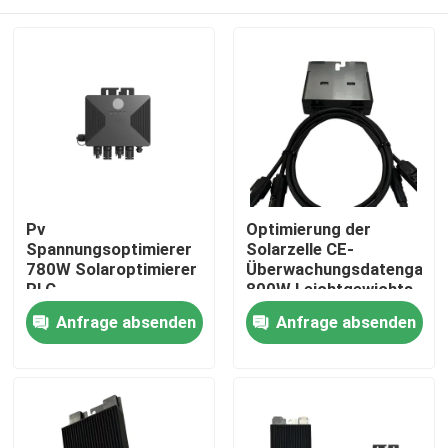
Pv
Optimierung der
Spannungsoptimierer
Solarzelle CE-
780W Solaroptimierer
Überwachungsdatengate
PLC
800W Leichtgewichts-
Verbindungsgateway
Solaroptimierer
Zu Hause
Anfrage absenden
Anfrage absenden
0,7kg Steuermodul
CE-zertifiziert
Produkte
Videos