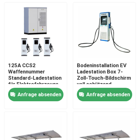
125A CCS2
Bodeninstallation EV
Waffennummer
Ladestation Box 7-
Standard-Ladestation
Zoll-Touch-Bildschirm
für Elektrofahrzeuge
voll schützend
mit 7-Zoll-
Anfrage absenden
Anfrage absenden
Touchscreen
Zu Hause
Produkte
Videos