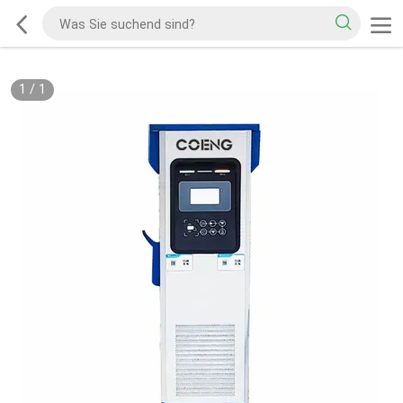
1
/
1