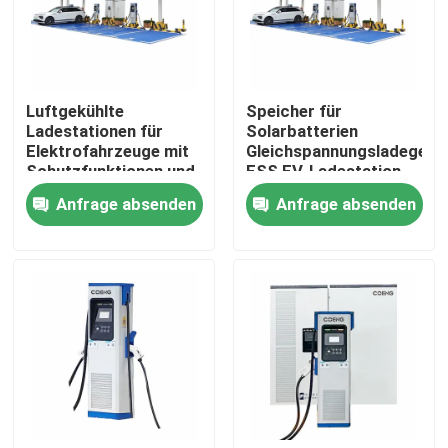
Über uns
Luftgekühlte
Speicher für
Werksbesichtigung
Ladestationen für
Solarbatterien
Elektrofahrzeuge mit
Gleichspannungsladegerä
Schutzfunktionen und
ESS EV-Ladestation
Qualitätskontrolle
Ethernet-Netzwerk
für Fahrzeuge
Anfrage absenden
Anfrage absenden
Kontakt mit uns
Neuigkeiten
Bitte um ein Angebot
vfd variabler Frequenz-Antrieb