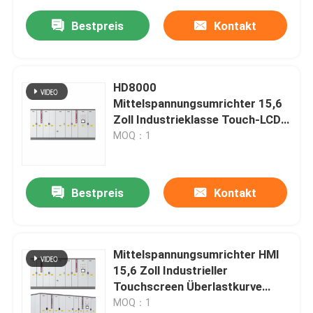
Bestpreis
Kontakt
HD8000
Mittelspannungsumrichter 15,6
Zoll Industrieklasse Touch-LCD-
Bildschirm für Höhen ≤ 4000mm
MOQ：1
2000m-4000m
Bestpreis
Kontakt
Mittelspannungsumrichter HMI
15,6 Zoll Industrieller
Touchscreen Überlastkurve
120% Nennstrom 60s ≥99%
MOQ：1