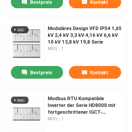
Bestpreis
Kontakt
Moduläres Design VFD IP54 1,65
kV 2,4 kV 3,3 kV 4,16 kV 6,6 kV
10 kV 13,8 kV 19,8 Serie
MOQ：1
Bestpreis
Kontakt
Modbus RTU Kompatible
Inverter der Serie HD8000 mit
fortgeschrittener IGCT-
Schutztechnologie und IP54
MOQ：1
mechanischem Schutz