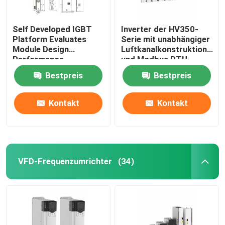
Self Developed IGBT
Inverter der HV350-
Platform Evaluates
Serie mit unabhängiger
Module Design
Luftkanalkonstruktion
Performance
und Modbus RTU-
Kommunikationsprotokoll
Bestpreis
Bestpreis
50Hz/60Hz±5%
Eingangsfrequenz
Kontakt
Kontakt
VFD-Frequenzumrichter
(34)