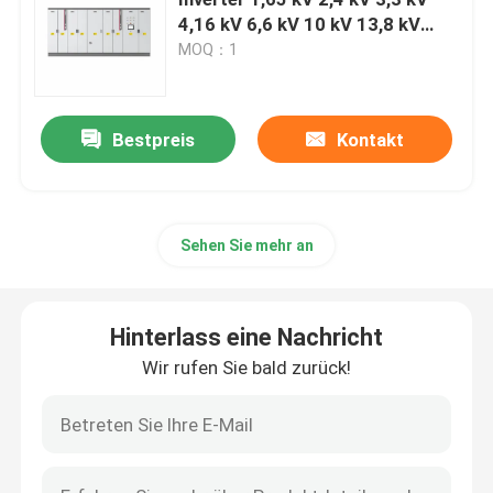
4,16 kV 6,6 kV 10 kV 13,8 kV
19,8 Serie
MOQ：1
Variabler Frequenzwandler
Vektor-Frequenzumrichter
Bestpreis
Kontakt
VFD-Frequenzumrichter
Sehen Sie mehr an
Frequenz-Antriebs-Inverter
Hinterlass eine Nachricht
Variabler Frequenzantrieb für Kran
Wir rufen Sie bald zurück!
Ladestation für Elektrofahrzeuge mit erneuerbarer En
Solaroptimierer