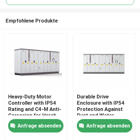
Empfohlene Produkte
Heavy-Duty Motor
Durable Drive
Zu Hause
Controller with IP54
Enclosure with IP54
Rating and C4-M Anti-
Protection Against
Corrosion for Harsh
Dust and Water
Produkte
Plant Conditions
Ingress for Reliability
Anfrage absenden
Anfrage absenden
Videos