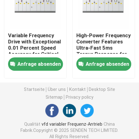
Variabler Frequenzwandler
Variable Frequency
High-Power Frequency
Vektor-Frequenzumrichter
Drive with Exceptional
Converter Features
0.01 Percent Speed
Ultra-Fast 5ms
Accuracy for Critical
Torque Response for
VFD-Frequenzumrichter
Process Control
Demanding
Anfrage absenden
Anfrage absenden
Applications
Frequenz-Antriebs-Inverter
Startseite
Über uns
Kontakt
Desktop Site
Variabler Frequenzantrieb für Kran
Sitemap
Privacy policy
Ladestation für Elektrofahrzeuge mit erneuerbarer En
Qualität
vfd variabler Frequenz-Antrieb
China
Fabrik.Copyright © 2025 SENDEN TECH LIMITED.
Solaroptimierer
All Rights Reserved.