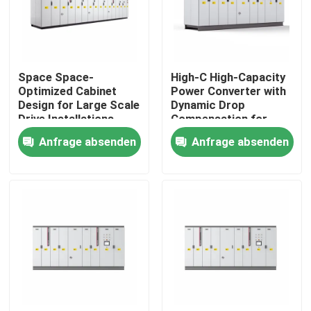
Über uns
Space Space-
High-C High-Capacity
Werksbesichtigung
Optimized Cabinet
Power Converter with
Design for Large Scale
Dynamic Drop
Drive Installations
Compensation for
Qualitätskontrolle
Saving Valuable Floor
Smooth Motor
Anfrage absenden
Anfrage absenden
Space
Performance
Kontakt mit uns
Neuigkeiten
Bitte um ein Angebot
vfd variabler Frequenz-Antrieb