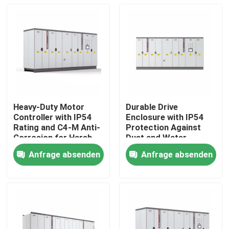
Heavy-Duty Motor
Durable Drive
Controller with IP54
Enclosure with IP54
Rating and C4-M Anti-
Protection Against
Corrosion for Harsh
Dust and Water
Plant Conditions
Ingress for Reliability
Anfrage absenden
Anfrage absenden
Zu Hause
Produkte
Videos