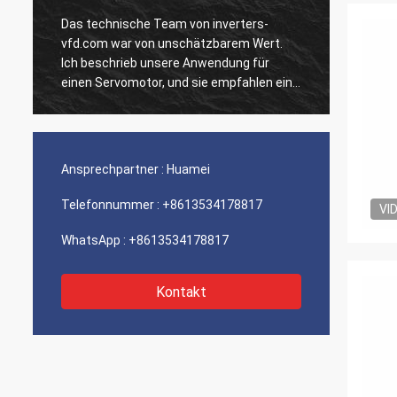
Das technische Team von inverters-
Unsere
vfd.com war von unschätzbarem Wert.
Einhei
Ich beschrieb unsere Anwendung für
ausgef
n
einen Servomotor, und sie empfahlen ein
Geschw
Modell mit überlegenem dynamischen
Integr
Verhalten. Die Installation verlief
unsere
reibungslos, und die Präzision hat unsere
Wir si
Zykluszeiten verbessert. Fachkundige
der so
Ansprechpartner :
Huamei
Beratung und ein Hochleistungsprodukt!
Ein ru
Telefonnummer :
+8613534178817
VI
WhatsApp :
+8613534178817
Kontakt