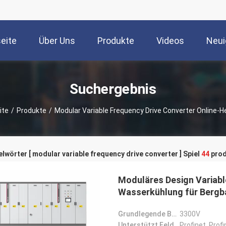
seite
Über Uns
Produkte
Videos
Neui
Suchergebnis
ite
/
Produkte
/
Modular Variable Frequency Drive Converter Online-He
lwörter [ modular variable frequency drive converter ] Spiel
44
prod
Moduläres Design Variabl
Wasserkühlung für Bergb
Grundlegende Berichtigung Eingangsspannung:
3300V
Unterstützt Feldbus: