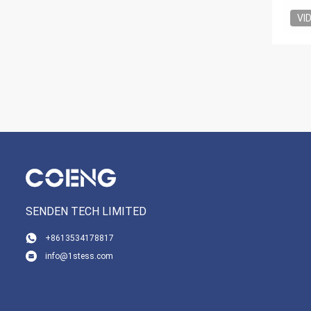
VI
SENDEN TECH LIMITED
+8613534178817
info@1stess.com