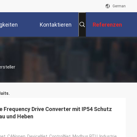
German
gkeiten
Kontaktieren
Referenzen
Sie Uns
rsteller
uits.
e Frequency Drive Converter mit IP54 Schutz
au und Heben
Profinet, Profinet, CANopen, DeviceNet, ControlNet, Modbus RTU, Industrie Ethercat, Profinet IO, Eth