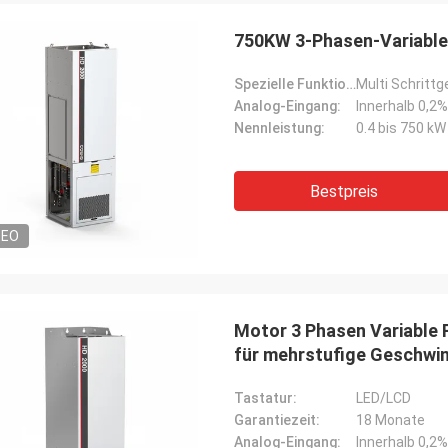
 Bestellung mehrerer SPS-
Wir benötigten einen g
750KW 3-Phasen-Variable
ten und HMIs wurde präzise
Spindelmotor für eine e
ührt und mit erstaunlicher
Testumgebung. Das von
Spezielle Funktion:
Multi Schritt
indigkeit versandt. Seit der
Gerät arbeitet flüsterlei
Analog-Eingang:
Innerhalb 0,2
ation ist die Kommunikation
konstantes Drehmoment.
Nennleistung:
0.4 bis 750 kW
s Steuerungssystems robuster.
übertrifft einige bekannt
nd beeindruckt von der Logistik und
verwendet haben, zu ein
liden Leistung dieser Komponenten.
Kosten. Hervorragend für
Bestpreis
ndum problemloses Erlebnis.
Anwendungen.
DEO
Motor 3 Phasen Variable 
für mehrstufige Geschwin
Tastatur:
LED/LCD
Garantiezeit:
18 Monate
Analog-Eingang:
Innerhalb 0,2