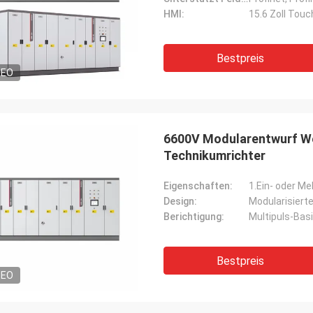
HMI:
15.6 Zoll Tou
Bestpreis
DEO
6600V Modularentwurf We
Technikumrichter
Eigenschaften:
1.Ein- oder M
Design:
Modularisiert
Berichtigung:
Multipuls-Basi
Bestpreis
DEO
David "Big D" Kowalski
Emily Wh