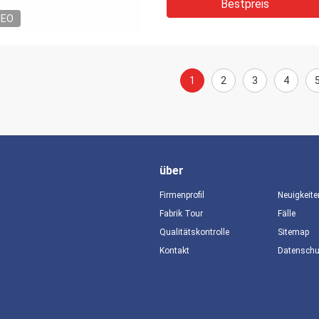
Bestpreis
DEO
1
2
3
4
über
Firmenprofil
Neuigkeite
Fabrik Tour
Fälle
Qualitätskontrolle
Sitemap
Kontakt
Datensch