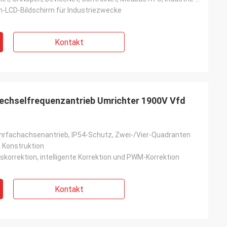
ch-LCD-Bildschirm für Industriezwecke
Kontakt
chselfrequenzantrieb Umrichter 1900V Vfd
ehrfachachsenantrieb, IP54-Schutz, Zwei-/Vier-Quadranten
e Konstruktion
skorrektion, intelligente Korrektion und PWM-Korrektion
Kontakt
ite
Jake Miller