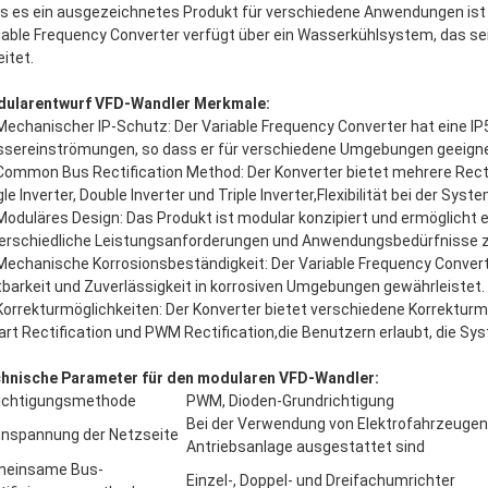
s es ein ausgezeichnetes Produkt für verschiedene Anwendungen ist 
iable Frequency Converter verfügt über ein Wasserkühlsystem, das sei
eitet.
ularentwurf VFD-Wandler Merkmale:
Mechanischer IP-Schutz: Der Variable Frequency Converter hat eine I
sereinströmungen, so dass er für verschiedene Umgebungen geeignet
Common Bus Rectification Method: Der Konverter bietet mehrere Rectif
gle Inverter, Double Inverter und Triple Inverter,Flexibilität bei der Sy
Moduläres Design: Das Produkt ist modular konzipiert und ermöglicht 
erschiedliche Leistungsanforderungen und Anwendungsbedürfnisse zu
Mechanische Korrosionsbeständigkeit: Der Variable Frequency Convert
tbarkeit und Zuverlässigkeit in korrosiven Umgebungen gewährleistet.
Korrekturmöglichkeiten: Der Konverter bietet verschiedene Korrekturme
rt Rectification und PWM Rectification,die Benutzern erlaubt, die S
hnische Parameter für den modularen VFD-Wandler:
ichtigungsmethode
PWM, Dioden-Grundrichtigung
Bei der Verwendung von Elektrofahrzeugen, 
nspannung der Netzseite
Antriebsanlage ausgestattet sind
einsame Bus-
Einzel-, Doppel- und Dreifachumrichter