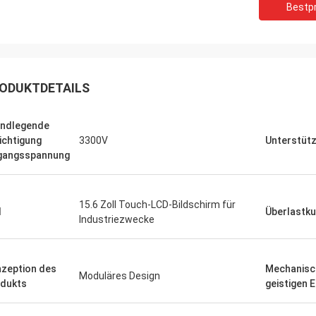
Bestpr
 Bestellung mehrerer SPS-
Wir benötigten einen g
ten und HMIs wurde präzise
Spindelmotor für eine e
ührt und mit erstaunlicher
Testumgebung. Das von
indigkeit versandt. Seit der
Gerät arbeitet flüsterlei
ation ist die Kommunikation
konstantes Drehmoment.
ODUKTDETAILS
s Steuerungssystems robuster.
übertrifft einige bekannt
nd beeindruckt von der Logistik und
verwendet haben, zu ein
ndlegende
liden Leistung dieser Komponenten.
Kosten. Hervorragend für
ichtigung
3300V
Unterstütz
ndum problemloses Erlebnis.
Anwendungen.
gangsspannung
15.6 Zoll Touch-LCD-Bildschirm für
I
Überlastku
Industriezwecke
zeption des
Mechanisc
Moduläres Design
dukts
geistigen 