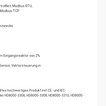
ntrolNet, Modbus RTU,
P, Modbus TCP
riezwecke
om-Eingangsreaktor von 2%
 Sensor, Vektorsteuerung in
lltes hochwertiges Produkt mit CE- und IEC-
ich der HD8000-3306, HD8000-3308, HD8000-3310, HD8000-