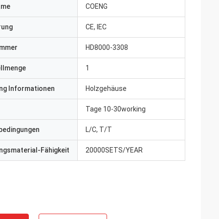
ame
COENG
erung
CE, IEC
ummer
HD8000-3308
ellmenge
1
ng Informationen
Holzgehäuse
Tage 10-30working
bedingungen
L/C, T/T
gsmaterial-Fähigkeit
20000SETS/YEAR
ite
Jake Miller