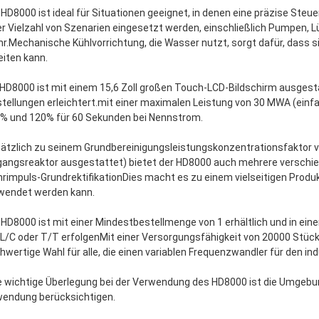
 HD8000 ist ideal für Situationen geeignet, in denen eine präzise Steue
er Vielzahl von Szenarien eingesetzt werden, einschließlich Pumpen, 
r.Mechanische Kühlvorrichtung, die Wasser nutzt, sorgt dafür, dass 
eiten kann.
 HD8000 ist mit einem 15,6 Zoll großen Touch-LCD-Bildschirm ausgest
stellungen erleichtert.mit einer maximalen Leistung von 30 MWA (einfa
% und 120% für 60 Sekunden bei Nennstrom.
ätzlich zu seinem Grundbereinigungsleistungskonzentrationsfaktor 
gangsreaktor ausgestattet) bietet der HD8000 auch mehrere verschie
rimpuls-GrundrektifikationDies macht es zu einem vielseitigen Produkt
wendet werden kann.
 HD8000 ist mit einer Mindestbestellmenge von 1 erhältlich und in e
 L/C oder T/T erfolgenMit einer Versorgungsfähigkeit von 20000 Stück
hwertige Wahl für alle, die einen variablen Frequenzwandler für den in
e wichtige Überlegung bei der Verwendung des HD8000 ist die Umgebun
endung berücksichtigen.