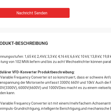
Nachricht Senden
ODUKT-BESCHREIBUNG
nnungsstufen: 1,65 kV, 2,4 kV, 3,3 kV, 4,16 kV, 6,6 kV, 10 kV, 13,8 kV, 1
stung von 102 MVA liefern und bis zu acht Wechselrichter können para
ulärer VFD-Konverter Produktbeschreibung:
 Variable Frequency Converter ist so konstruiert, dass er schwere Anf
enspannung der Motorseite umfasst 3300V, 660V und 10kV. Auch die
0V(3300V), 6000V(6600V) und 1000V.Dies macht es zu einem vielseit
den kann.
 Variable Frequency Converter ist mit einem/mehrfachem Achsenantrie
rimpuls-Grundrichtigung, intelligente Berichtigung,und mechanische E