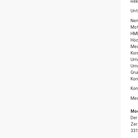
Rek
Unt
Nen
Mot
HMI
Höc
Mec
Kor
Um
Um
Gru
Kor
Kon
Mec
Mod
Der
Zer
331