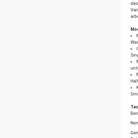
das
Var
arb
Mod
Was
Sin
unt
Hal
Sma
Tec
Ber
Nen
Gem