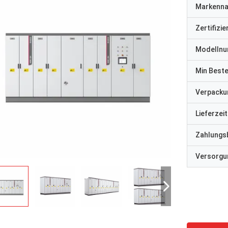
Markenn
Zertifizi
Modelln
Min Best
Verpacku
Lieferzeit
Zahlungs
Versorgun
David "Big D" Kowalski
Emily Wh