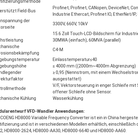
tifizierungsmethode
Profinet, Profinet, CANopen, DeviceNet, Co
erstützt Field-Bus
Industrie Ethercat, Profinet IO, EtherNet/I
nspannung der
3300V, 660V, 10kV
orseite
15.6 Zoll Touch-LCD-Bildschirm für Indust
hstleistung
30MWA (einfach), 60MVA (parallel)
hanische
C4-M
rosionsbekämpfung
gebungstemperatur
Einlasstemperatur≤40
gebungshöhe
≤ 4000 mm ((2000m~4000m Abgrenzung)
ndlegender
≥ 0,95 (Nennstrom, mit einem Wechselstr
rekturfaktor
ausgestattet)
V/F, Vektorsteuerung in enger Schleife mit
trollmethode
offener Schleife ohne Sensor.
hanische Kühlung
Wasserkühlung
ularentwurf VFD-Wandler Anwendungen:
 COENG HD8000 Variable Frequency Converter ist ein in China hergeste
tifizierung.und ist in verschiedenen Modellen erhältlich, einschließl
2, HD8000-2624, HD8000-AA30, HD8000-6640 und HD8000-AA60.