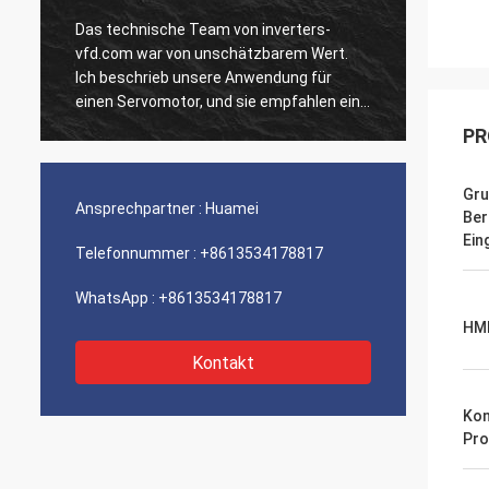
Das technische Team von inverters-
Unsere
vfd.com war von unschätzbarem Wert.
Einhei
Ich beschrieb unsere Anwendung für
ausgef
n
einen Servomotor, und sie empfahlen ein
Geschw
Modell mit überlegenem dynamischen
Integr
PR
Verhalten. Die Installation verlief
unsere
reibungslos, und die Präzision hat unsere
Wir si
Gru
Zykluszeiten verbessert. Fachkundige
der so
Ansprechpartner :
Huamei
Ber
Beratung und ein Hochleistungsprodukt!
Ein ru
Ein
Telefonnummer :
+8613534178817
WhatsApp :
+8613534178817
HM
Kontakt
Kon
Pro