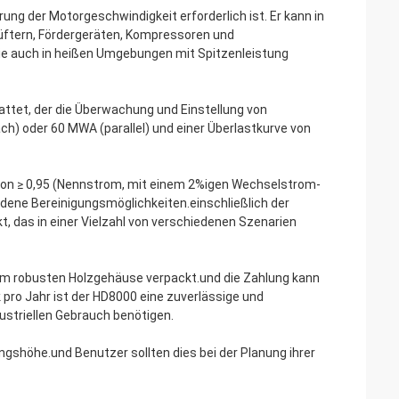
rung der Motorgeschwindigkeit erforderlich ist. Er kann in
Lüftern, Fördergeräten, Kompressoren und
sie auch in heißen Umgebungen mit Spitzenleistung
attet, der die Überwachung und Einstellung von
ch) oder 60 MWA (parallel) und einer Überlastkurve von
von ≥ 0,95 (Nennstrom, mit einem 2%igen Wechselstrom-
dene Bereinigungsmöglichkeiten.einschließlich der
, das in einer Vielzahl von verschiedenen Szenarien
inem robusten Holzgehäuse verpackt.und die Zahlung kann
 pro Jahr ist der HD8000 eine zuverlässige und
dustriellen Gebrauch benötigen.
gshöhe.und Benutzer sollten dies bei der Planung ihrer