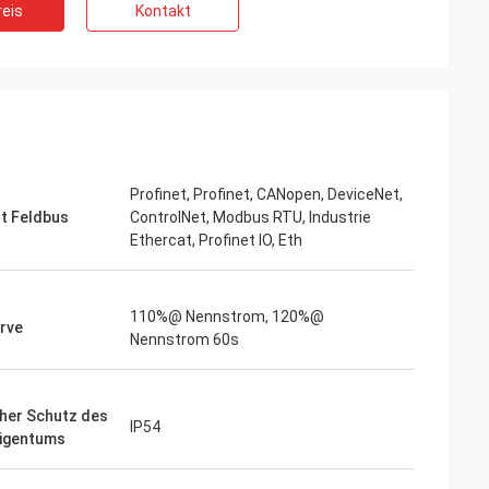
eis
Kontakt
eräuscharmen
Wir sind das Risiko mit inverters-vfd.com
mpfindliche
für den kritischen VFD-Ersatz in unserer
 uns gekaufte
Produktionslinie eingegangen. Das
se und hält ein
Produkt passte nicht nur perfekt, sondern
 Die Qualität
war auch günstiger als unser bisheriger
er Marken, die wir
Lieferant. Seine Stabilität hat unsere
em Bruchteil der
häufigen Ausfallprobleme beseitigt. Ein
Profinet, Profinet, CANopen, DeviceNet,
 spezielle
hervorragendes Preis-Leistungs-
t Feldbus
ControlNet, Modbus RTU, Industrie
Verhältnis und ein zuverlässiger Partner
Ethercat, Profinet IO, Eth
für Industriekomponenten.
110%@ Nennstrom, 120%@
rve
Nennstrom 60s
her Schutz des
IP54
Eigentums