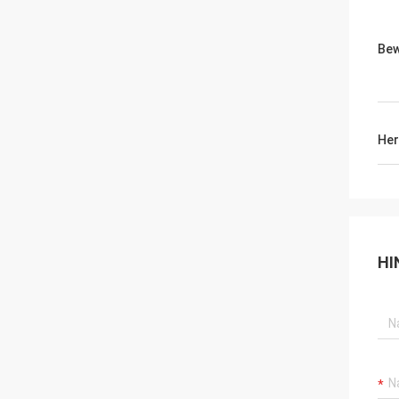
Be
Her
HI