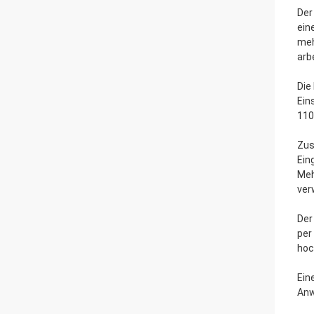
Der
ein
meh
arb
Die
Ein
110
Zus
Ein
Meh
ver
Der
per
hoc
Ein
Anw