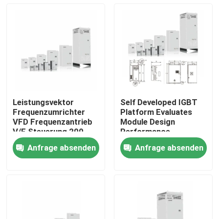
Leistungsvektor
Self Developed IGBT
Frequenzumrichter
Platform Evaluates
VFD Frequenzantrieb
Module Design
V/F Steuerung 200-
Performance
240V 1PH/3PH
Anfrage absenden
Anfrage absenden
Eingangsspannung
Zu Hause
Niedrige Vibration
Produkte
Videos