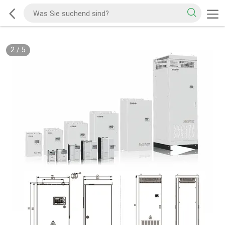
2
/
5