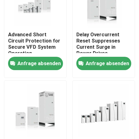
Über uns
Advanced Short
Delay Overcurrent
Werksbesichtigung
Circuit Protection for
Reset Suppresses
Secure VFD System
Current Surge in
Operation
Power Drives
Qualitätskontrolle
Anfrage absenden
Anfrage absenden
Kontakt mit uns
Neuigkeiten
Bitte um ein Angebot
vfd variabler Frequenz-Antrieb