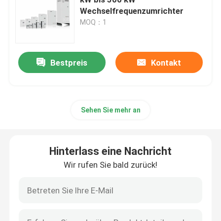
Wechselfrequenzumrichter
MOQ：1
Variabler Frequenzwandler
Vektor-Frequenzumrichter
Bestpreis
Kontakt
VFD-Frequenzumrichter
Sehen Sie mehr an
Frequenz-Antriebs-Inverter
Hinterlass eine Nachricht
Variabler Frequenzantrieb für Kran
Wir rufen Sie bald zurück!
Ladestation für Elektrofahrzeuge mit erneuerbarer En
Solaroptimierer