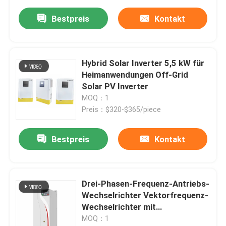
Bestpreis
Kontakt
Hybrid Solar Inverter 5,5 kW für
Heimanwendungen Off-Grid
Solar PV Inverter
MOQ：1
Preis：$320-$365/piece
Bestpreis
Kontakt
Drei-Phasen-Frequenz-Antriebs-
Wechselrichter Vektorfrequenz-
Wechselrichter mit
Überlastschutz
MOQ：1