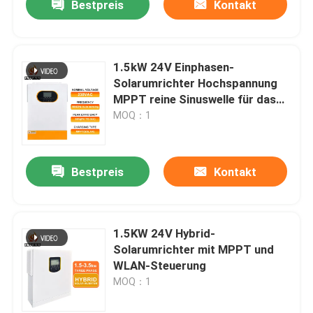
Bestpreis
Kontakt
1.5kW 24V Einphasen-
Solarumrichter Hochspannung
MPPT reine Sinuswelle für das
Home Office
MOQ：1
Bestpreis
Kontakt
1.5KW 24V Hybrid-
Solarumrichter mit MPPT und
WLAN-Steuerung
MOQ：1