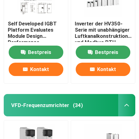
Self Developed IGBT
Inverter der HV350-
Platform Evaluates
Serie mit unabhängiger
Module Design
Luftkanalkonstruktion
Performance
und Modbus RTU-
Kommunikationsprotokoll
Bestpreis
Bestpreis
50Hz/60Hz±5%
Eingangsfrequenz
Kontakt
Kontakt
VFD-Frequenzumrichter
(34)