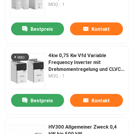
MOQ：1
Über uns
Bestpreis
Kontakt
Werksbesichtigung
Qualitätskontrolle
4kw 0,75 Kw Vfd Variable
Frequency Inverter mit
Drehmomentregelung und CLVC
Kontakt mit uns
0,01% Drehzahlregelung
MOQ：1
Neuigkeiten
Bestpreis
Kontakt
Bitte um ein Angebot
HV300 Allgemeiner Zweck 0,4
vfd variabler Frequenz-Antrieb
kW bis 500 kW