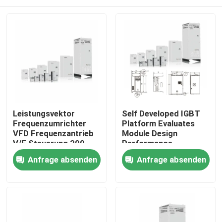
Leistungsvektor
Self Developed IGBT
Frequenzumrichter
Platform Evaluates
VFD Frequenzantrieb
Module Design
V/F Steuerung 200-
Performance
240V 1PH/3PH
Zu Hause
Anfrage absenden
Anfrage absenden
Eingangsspannung
Niedrige Vibration
Produkte
Videos