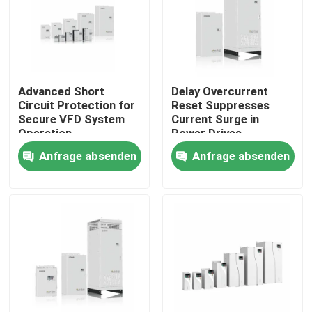
Über uns
Werksbesichtigung
Advanced Short
Delay Overcurrent
Circuit Protection for
Reset Suppresses
Secure VFD System
Current Surge in
Qualitätskontrolle
Operation
Power Drives
Anfrage absenden
Anfrage absenden
Kontakt mit uns
Neuigkeiten
Bitte um ein Angebot
vfd variabler Frequenz-Antrieb