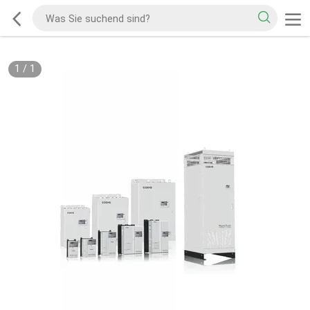
1
/
1