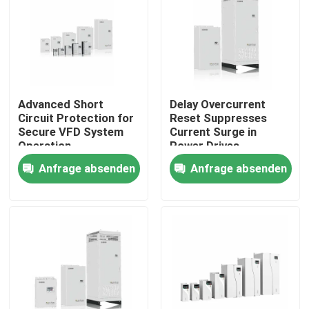
Über uns
Werksbesichtigung
Advanced Short
Delay Overcurrent
Circuit Protection for
Reset Suppresses
Qualitätskontrolle
Secure VFD System
Current Surge in
Operation
Power Drives
Anfrage absenden
Anfrage absenden
Kontakt mit uns
Neuigkeiten
Bitte um ein Angebot
vfd variabler Frequenz-Antrieb