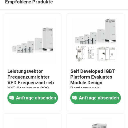
Empfohlene Produkte
Leistungsvektor
Self Developed IGBT
Frequenzumrichter
Platform Evaluates
VFD Frequenzantrieb
Module Design
V/F Steuerung 200-
Performance
Zu Hause
240V 1PH/3PH
Anfrage absenden
Anfrage absenden
Eingangsspannung
Niedrige Vibration
Produkte
Videos