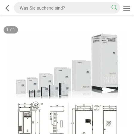
1
/
1