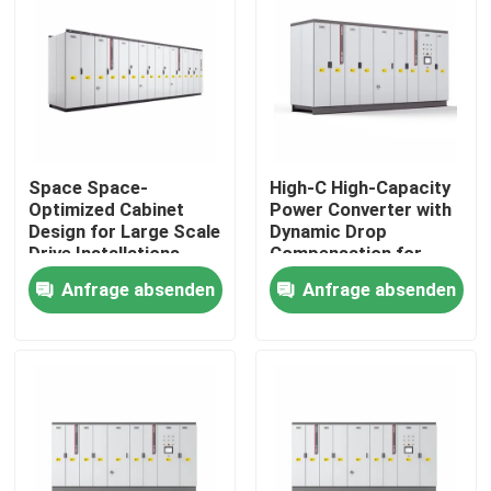
Über uns
Werksbesichtigung
Space Space-
High-C High-Capacity
Qualitätskontrolle
Optimized Cabinet
Power Converter with
Design for Large Scale
Dynamic Drop
Drive Installations
Compensation for
Kontakt mit uns
Saving Valuable Floor
Smooth Motor
Anfrage absenden
Anfrage absenden
Space
Performance
Neuigkeiten
Bitte um ein Angebot
vfd variabler Frequenz-Antrieb