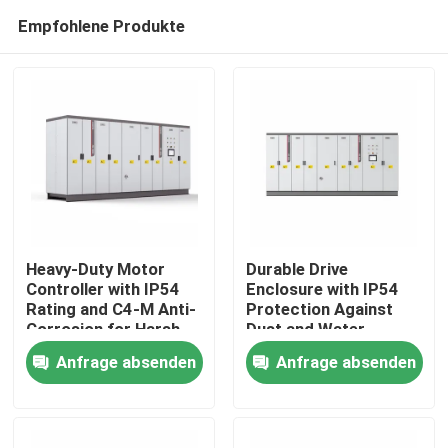
Empfohlene Produkte
Heavy-Duty Motor
Durable Drive
Controller with IP54
Enclosure with IP54
Rating and C4-M Anti-
Protection Against
Zu Hause
Corrosion for Harsh
Dust and Water
Plant Conditions
Ingress for Reliability
Anfrage absenden
Anfrage absenden
Produkte
Videos