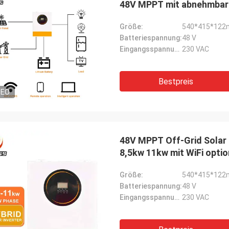
48V MPPT mit abnehmbar
Größe:
540*415*12
Batteriespannung:
48 V
Eingangsspannung:
230 VAC
Bestpreis
DEO
48V MPPT Off-Grid Solar H
8,5kw 11kw mit WiFi opti
Größe:
540*415*12
Batteriespannung:
48 V
Eingangsspannung:
230 VAC