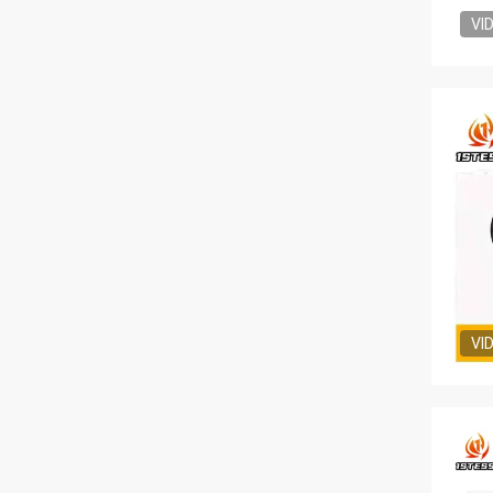
VI
VI