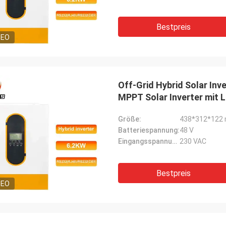
Bestpreis
DEO
Off-Grid Hybrid Solar Inv
MPPT Solar Inverter mit L
Größe:
438*312*122
Batteriespannung:
48 V
Eingangsspannung:
230 VAC
Bestpreis
DEO
David "Big D" Kowalski
Emily Wh