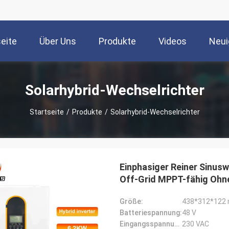
seite
Über Uns
Produkte
Videos
Neui
Solarhybrid-Wechselrichter
Startseite
/
Produkte
/
Solarhybrid-Wechselrichter
Einphasiger Reiner Sinusw
Off-Grid MPPT-fähig Ohne
Größe:
438*312*122
Batteriespannung:
48 V
Eingangsspannung:
230 VAC