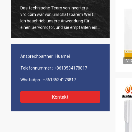
Das technische Team von inverters-
Unsere
vfd.com war von unschätzbarem Wert.
Einhei
Ich beschrieb unsere Anwendung für
ausgef
n
einen Servomotor, und sie empfahlen ein
Geschw
Modell mit überlegenem dynamischen
Integr
Verhalten. Die Installation verlief
unsere
reibungslos, und die Präzision hat unsere
Wir si
Zykluszeiten verbessert. Fachkundige
der so
Ansprechpartner :
Huamei
Beratung und ein Hochleistungsprodukt!
Ein ru
VI
Telefonnummer :
+8613534178817
WhatsApp :
+8613534178817
Kontakt