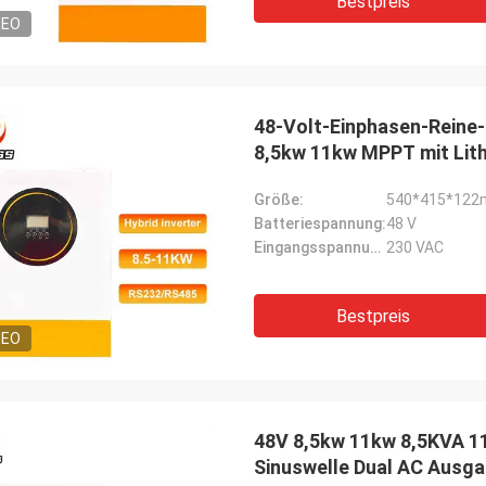
Bestpreis
DEO
48-Volt-Einphasen-Reine-
8,5kw 11kw MPPT mit Lith
oder Versorgung
Größe:
540*415*12
Batteriespannung:
48 V
Eingangsspannung:
230 VAC
Bestpreis
DEO
48V 8,5kw 11kw 8,5KVA 11
Sinuswelle Dual AC Ausga