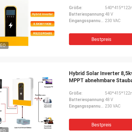
Größe:
540*415*12
Batteriespannung:
48 V
Eingangsspannung:
230 VAC
Bestpreis
DEO
Hybrid Solar Inverter 8,5
MPPT abnehmbare Staub
Größe:
540*415*12
Batteriespannung:
48 V
Eingangsspannung:
230 VAC
Bestpreis
DEO