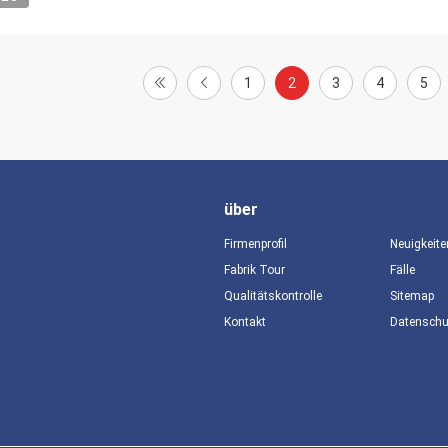
1
2
3
4
5
über
Firmenprofil
Neuigkeite
Fabrik Tour
Fälle
Qualitätskontrolle
Sitemap
Kontakt
Datensch