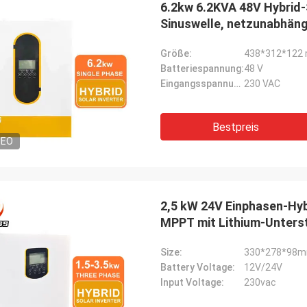
6.2kw 6.2KVA 48V Hybrid-S
 Bestellung mehrerer SPS-
Wir benötigten einen g
Sinuswelle, netzunabhäng
ten und HMIs wurde präzise
Spindelmotor für eine e
Last
ührt und mit erstaunlicher
Testumgebung. Das von
Größe:
438*312*122
indigkeit versandt. Seit der
Gerät arbeitet flüsterlei
Batteriespannung:
48 V
ation ist die Kommunikation
konstantes Drehmoment.
Eingangsspannung:
230 VAC
s Steuerungssystems robuster.
übertrifft einige bekannt
nd beeindruckt von der Logistik und
verwendet haben, zu ein
liden Leistung dieser Komponenten.
Kosten. Hervorragend für
Bestpreis
ndum problemloses Erlebnis.
Anwendungen.
DEO
2,5 kW 24V Einphasen-Hyb
MPPT mit Lithium-Unters
Size:
330*278*98
Battery Voltage:
12V/24V
Input Voltage:
230vac