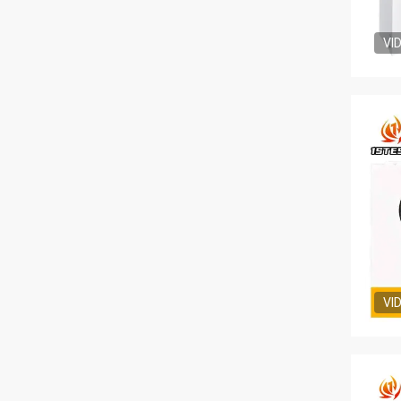
VI
VI