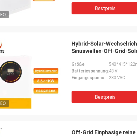
Bestpreis
DEO
Hybrid-Solar-Wechselrich
Sinuswellen-Off-Grid-Sol
Optimierungsfunktion
Größe:
540*415*12
Batteriespannung:
48 V
Eingangsspannung:
230 VAC
Bestpreis
DEO
Off-Grid Einphasige rein