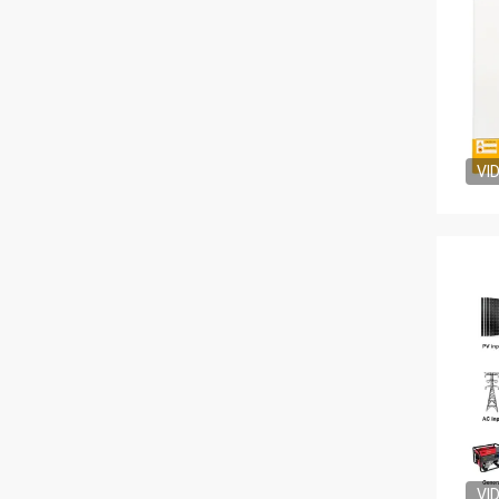
VI
VI