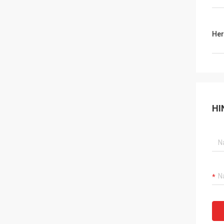
Her
HI