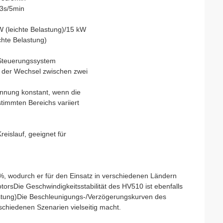
3s/5min
W (leichte Belastung)/15 kW
chte Belastung)
Steuerungssystem
 der Wechsel zwischen zwei
nnung konstant, wenn die
timmten Bereichs variiert
eislauf, geeignet für
, wodurch er für den Einsatz in verschiedenen Ländern
orsDie Geschwindigkeitsstabilität des HV510 ist ebenfalls
stung)Die Beschleunigungs-/Verzögerungskurven des
schiedenen Szenarien vielseitig macht.