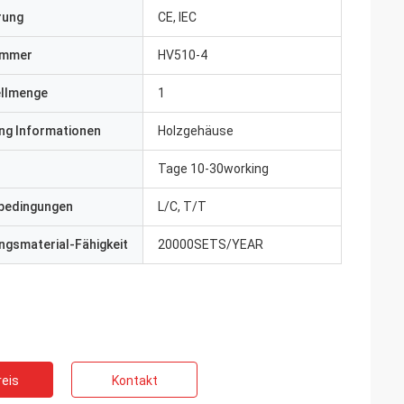
erung
CE, IEC
ummer
HV510-4
ellmenge
1
ng Informationen
Holzgehäuse
Tage 10-30working
bedingungen
L/C, T/T
gsmaterial-Fähigkeit
20000SETS/YEAR
eis
Kontakt
ite
Jake Miller