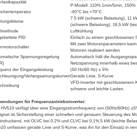
rlastkapazität
P-Modell: 110% 1min/5min, 150% 
ichertemperatur
-40°C bis +70°C
7.5 kW (schwere Belastung), 11 k
stungsklasse
(schwere Belastung), 18,5 kW (lei
lmethode
Luftkühlung
gebettete PID
Einfach zu einem geschlossenen 
Mit zwei Motorenparametern kann
rmotorschalter
Motoren realisiert werden
omatische Spannungsregelung
Automatisch hält die Ausgangsspa
R)
Netzspannung innerhalb eines bes
quenz der Eingangsleistung
(50 Hz/60 Hz) ± 5%
chleunigung/Verlangsamungskurven
Gerade Linie, S-Kurve
VFD-Inverter mit geschlossenem Kr
chreibung
schwere und leichte Lasten.
endungen für Frequenzantriebsinverter:
 HV510 verfügt über eine Eingangsstromfrequenz von (50Hz/60Hz) ±5%
ignet ist.Sicherstellung einer schnellen und genauen Steuerung des Mot
indruckend, mit OLVC bei 0,2% und CLVC bei 0,1%.5 kW (leichte Bela
10 umfassen gerade Linie und S-Kurve, was ihn für den Einsatz in ver