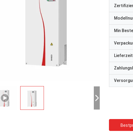
Zertifizi
Modelln
Min Best
Verpacku
Lieferzeit
Zahlungs
Versorgun
Bestpr
David "Big D" Kowalski
Emily Wh