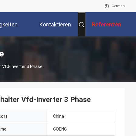
German
gkeiten
Kontaktieren
Referenzen
Sie Uns
e
 Vfd-Inverter 3 Phase
alter Vfd-Inverter 3 Phase
sort
China
ame
COENG