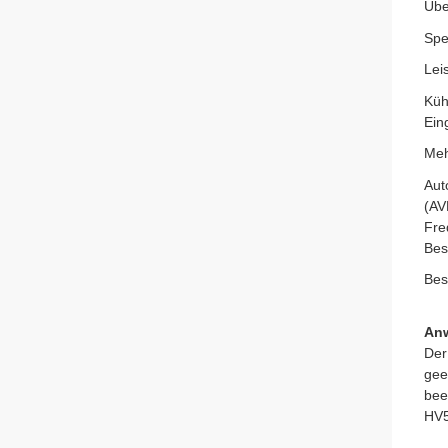
Übe
Spe
Lei
Küh
Ein
Meh
Aut
(AV
Fre
Bes
Bes
Anw
Der
gee
bee
HV5