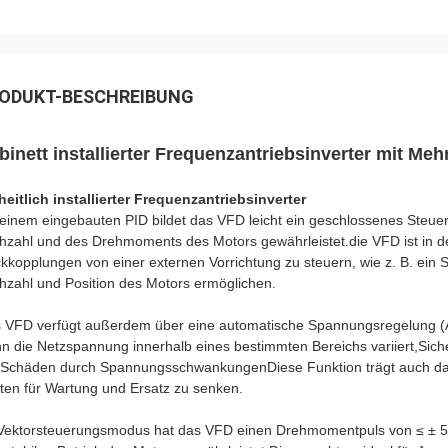
ODUKT-BESCHREIBUNG
binett installierter Frequenzantriebsinverter mit Me
heitlich installierter Frequenzantriebsinverter
 einem eingebauten PID bildet das VFD leicht ein geschlossenes Steu
hzahl und des Drehmoments des Motors gewährleistet.die VFD ist in d
kkopplungen von einer externen Vorrichtung zu steuern, wie z. B. ein 
hzahl und Position des Motors ermöglichen.
 VFD verfügt außerdem über eine automatische Spannungsregelung (A
n die Netzspannung innerhalb eines bestimmten Bereichs variiert,Siche
 Schäden durch SpannungsschwankungenDiese Funktion trägt auch daz
ten für Wartung und Ersatz zu senken.
Vektorsteuerungsmodus hat das VFD einen Drehmomentpuls von ≤ ± 5%