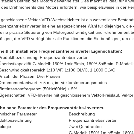
 stabilen Betrieb des Motors gewährleistet.Dies macht es ideal für An
 des Drehmoments des Motors erfordern, wie beispielsweise in der Fe
 geschlossene Vektor-VFD-Wechselrichter ist ein wesentlicher Bestandte
quenzantriebsinverter ist eine ausgezeichnete Wahl für diejenigen, die
 eine präzise Steuerung von Motorgeschwindigkeit und -drehmoment b
ötigen, der VFD verfügt über alle Funktionen, die Sie benötigen, um die
heitlich installierte Frequenzantriebsinverter Eigenschaften:
Produktbezeichnung: Frequenzantriebsinverter
Überlastkapazität:G-Modell: 150% 1min/5min, 180% 3s/5min, P-Model
Geschwindigkeitsbereich:1:10 V/F, 1:100 OLVC, 1:1000 CLVC
Anzahl der Phasen: Drei Phasen
Drehmomentantwort: ≤ 5 ms, im Vektorsteuerungsmodus
Eintrittsstromfrequenz: (50Hz/60Hz) ± 5%
Eigenschaften: VFD-Inverter mit geschlossenem Vektorkreislauf, Vektor
hnische Parameter des Frequenzantriebs-Inverters:
hnischer Parameter
Beschreibung
duktbezeichnung
Frequenzantriebsinverter
ologie
Zwei Quadranten
G-Modell: 150% 1min/5min, 180%