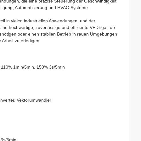
wendungen, die eine präzise Steuerung der Geschwindigkeit
rtigung, Automatisierung und HVAC-Systeme.
il in vielen industriellen Anwendungen, und der
 eine hochwertige, zuverlässige,und effiziente VFDEgal, ob
enötigen oder einen stabilen Betrieb in rauen Umgebungen
 Arbeit zu erledigen.
l: 110% 1min/5min, 150% 3s/5min
inverter, Vektorumwandler
 3s/5min