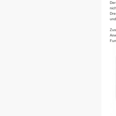
Der
nic
Dre
und
Zus
Anw
Fun