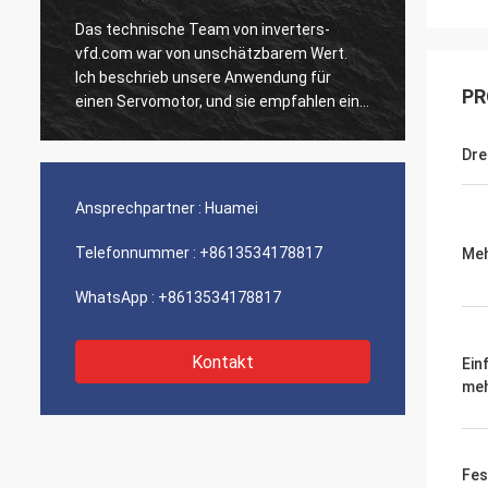
Das technische Team von inverters-
Unsere
vfd.com war von unschätzbarem Wert.
Einhei
Ich beschrieb unsere Anwendung für
ausgef
PR
n
einen Servomotor, und sie empfahlen ein
Geschw
Modell mit überlegenem dynamischen
Integr
Verhalten. Die Installation verlief
unsere
Dr
reibungslos, und die Präzision hat unsere
Wir si
Zykluszeiten verbessert. Fachkundige
der so
Ansprechpartner :
Huamei
Beratung und ein Hochleistungsprodukt!
Ein ru
Telefonnummer :
+8613534178817
Meh
WhatsApp :
+8613534178817
Kontakt
Ein
meh
Fes