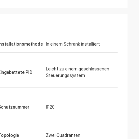
eräuscharmen
Wir sind das Risiko mit inverters-vfd.com
mpfindliche
für den kritischen VFD-Ersatz in unserer
 uns gekaufte
Produktionslinie eingegangen. Das
se und hält ein
Produkt passte nicht nur perfekt, sondern
 Die Qualität
war auch günstiger als unser bisheriger
er Marken, die wir
Lieferant. Seine Stabilität hat unsere
Installationsmethode
In einem Schrank installiert
em Bruchteil der
häufigen Ausfallprobleme beseitigt. Ein
 spezielle
hervorragendes Preis-Leistungs-
Verhältnis und ein zuverlässiger Partner
Leicht zu einem geschlossenen
für Industriekomponenten.
Eingebettete PID
Steuerungssystem
Schutznummer
IP20
Topologie
Zwei Quadranten