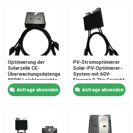
Optimierung der
PV-Stromoptimierer
Solarzelle CE-
Solar-PV-Optimierer-
Überwachungsdatengateway
System mit 60V-
800W Leichtgewichts-
Eingang 0,7kg Gewicht
Solaroptimierer
Anfrage absenden
Anfrage absenden
Zu Hause
Produkte
Videos