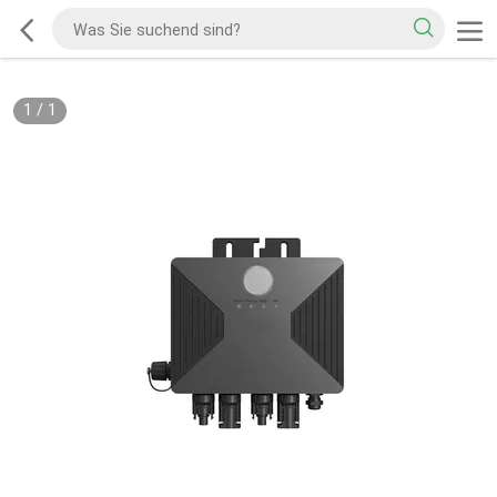
1
/
1