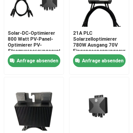
Über uns
Solar-DC-Optimierer
21A PLC
Werksbesichtigung
800 Watt PV-Panel-
Solarzelloptimierer
Optimierer PV-
780W Ausgang 70V
Stromversorgungssystem
Eingangsspannungssyste
Qualitätskontrolle
schnelles
Anfrage absenden
Anfrage absenden
Herunterfahren WiFi-
Überwachung
Kontakt mit uns
Neuigkeiten
Bitte um ein Angebot
vfd variabler Frequenz-Antrieb