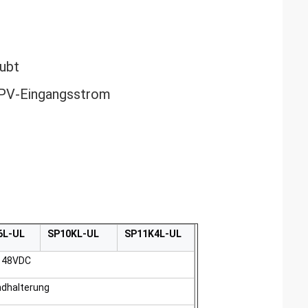
ubt
 PV-Eingangsstrom
6L-UL
SP10KL-UL
SP11K4L-UL
48VDC
dhalterung