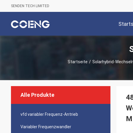
SENDEN TECH LIMITED
Start
Startseite
/
Solarhybrid-Wechselr
Alle Produkte
4
We
vfd variabler Frequenz-Antrieb
M
Variabler Frequenzwandler