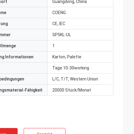
sort
Guangdong, China
ame
COENG
erung
CE, IEC
ummer
SP5KL-UL
ellmenge
1
ng Informationen
Karton, Palette
Tage 10-30working
bedingungen
L/C, T/T, Western Union
gsmaterial-Fähigkeit
20000 Stück/Monat
ite
Jake Miller