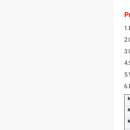
P
1.
2.
3.
4.
5.
6.
N
M