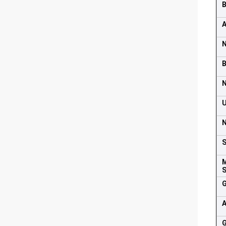
B
A
B
N
U
N
S
M
S
G
A
G