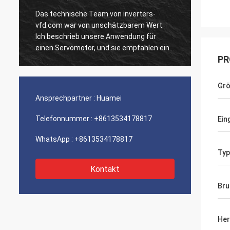
Das technische Team von inverters-
Unsere
vfd.com war von unschätzbarem Wert.
Einhei
Ich beschrieb unsere Anwendung für
ausgef
n
einen Servomotor, und sie empfahlen ein
Geschw
PR
Modell mit überlegenem dynamischen
Integr
Verhalten. Die Installation verlief
unsere
reibungslos, und die Präzision hat unsere
Wir si
Gr
Zykluszeiten verbessert. Fachkundige
der so
Ansprechpartner :
Huamei
Beratung und ein Hochleistungsprodukt!
Ein ru
Telefonnummer :
+8613534178817
Ein
WhatsApp :
+8613534178817
Typ
Kontakt
Bru
Her