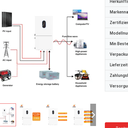
Herkunft
Markenn
Zertifizi
Modelln
Min Best
Verpacku
Lieferzeit
Zahlungs
Versorgun
David "Big D" Kowalski
Emily Wh