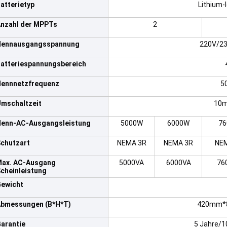
atterietyp
Lithium-
nzahl der MPPTs
2
Nennausgangsspannung
220V/23
atteriespannungsbereich
ennnetzfrequenz
5
mschaltzeit
10m
enn-AC-Ausgangsleistung
5000W
6000W
7
chutzart
NEMA 3R
NEMA 3R
NE
ax. AC-Ausgang
5000VA
6000VA
76
cheinleistung
ewicht
bmessungen (B*H*T)
420mm*
arantie
5 Jahre/1