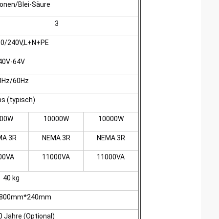
Ionen/Blei-Säure
3
0/240V,L+N+PE
40V-64V
0Hz/60Hz
s (typisch)
600W
10000W
10000W
MA 3R
NEMA 3R
NEMA 3R
00VA
11000VA
11000VA
40 kg
800mm*240mm
0 Jahre (Optional)