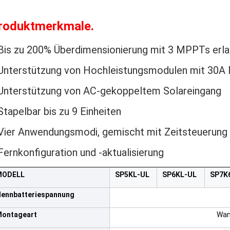
roduktmerkmale
.
Bis zu 200% Überdimensionierung mit 3 MPPTs erla
Unterstützung von Hochleistungsmodulen mit 30A
Unterstützung von AC-gekoppeltem Solareingang
Stapelbar bis zu 9 Einheiten
Vier Anwendungsmodi, gemischt mit Zeitsteuerung
Fernkonfiguration und -aktualisierung
MODELL
SP5KL-UL
SP6KL-UL
SP7K
ennbatteriespannung
ontageart
Wan