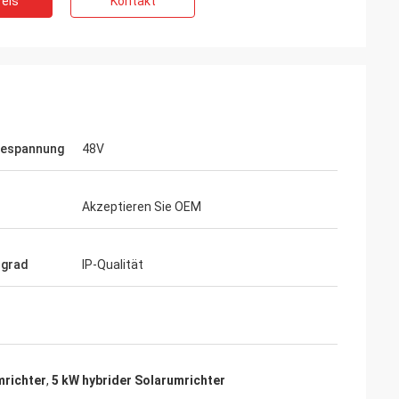
eis
Kontakt
eräuscharmen
Wir sind das Risiko mit inverters-vfd.com
mpfindliche
für den kritischen VFD-Ersatz in unserer
 uns gekaufte
Produktionslinie eingegangen. Das
se und hält ein
Produkt passte nicht nur perfekt, sondern
 Die Qualität
war auch günstiger als unser bisheriger
er Marken, die wir
Lieferant. Seine Stabilität hat unsere
em Bruchteil der
häufigen Ausfallprobleme beseitigt. Ein
iespannung
48V
 spezielle
hervorragendes Preis-Leistungs-
Verhältnis und ein zuverlässiger Partner
für Industriekomponenten.
Akzeptieren Sie OEM
zgrad
IP-Qualität
mrichter
,
5 kW hybrider Solarumrichter