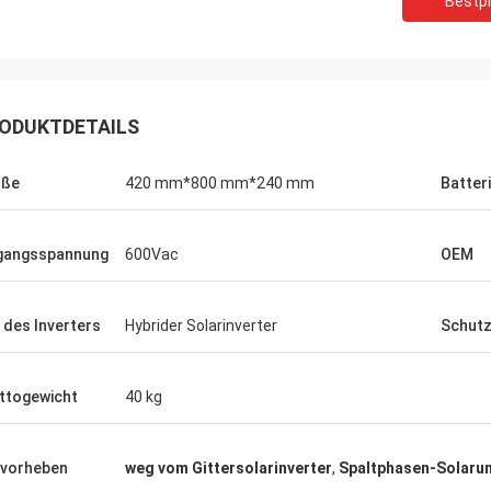
Bestpr
 Bestellung mehrerer SPS-
Wir benötigten einen g
ten und HMIs wurde präzise
Spindelmotor für eine e
ührt und mit erstaunlicher
Testumgebung. Das von
indigkeit versandt. Seit der
Gerät arbeitet flüsterlei
ODUKTDETAILS
ation ist die Kommunikation
konstantes Drehmoment.
s Steuerungssystems robuster.
übertrifft einige bekannt
nd beeindruckt von der Logistik und
verwendet haben, zu ein
öße
420 mm*800 mm*240 mm
Batter
liden Leistung dieser Komponenten.
Kosten. Hervorragend für
ndum problemloses Erlebnis.
Anwendungen.
gangsspannung
600Vac
OEM
 des Inverters
Hybrider Solarinverter
Schut
ttogewicht
40 kg
vorheben
weg vom Gittersolarinverter
,
Spaltphasen-Solaru