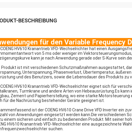
ODUKT-BESCHREIBUNG
wendungen für den Variable Frequency D
 COENG HV610 Kranantrieb VFD-Wechselrichter hat einen Ausgangsfreq
hmomentantwort von 5 ms oder weniger im Vektorsteuerungsmodus,Sie 
zögerungskurve kann je nach Anwendung gerade oder S-Kurve sein.dem
 Produkt ist mit verschiedenen Schutzmaßnahmen ausgestattet, daru
rspannung, Unterspannung, Phasenverlust, Übertemperatur, äußeren S
rüstung und des Benutzers, sowie die Lebensdauer des Produkts zu v
 COENG HV610 Kranantrieb VFD-Wechselrichter eignet sich für versch
talkranen, Turmkrane und andere Arten von Hebeausrüstung.Es kann in
gbau, Zement und Papierherstellung, wo eine starke Motorsteuerung er
h für die Nachrüstung bestehender Geräte geeignet ist.
ammenfassend ist der COENG HV610 Crane Drive VFD Inverter ein zuverlä
lzahl von Anwendungen eingesetzt werden kann.Die verschiedenen S
zu einem sicheren und einfach zu bedienenden Produkt. Mit seiner hoh
NG HV610 Kranantrieb VFD-Wechselrichter eine ausgezeichnete Wahl fü
nfrequenzwechselrichter suchen.