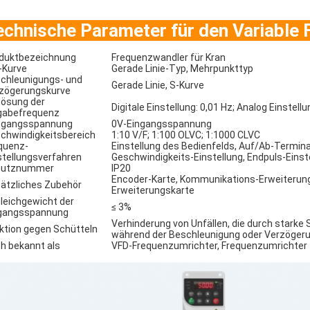
echnische Parameter für den Variable 
duktbezeichnung
Frequenzwandler für Kran
-Kurve
Gerade Linie-Typ, Mehrpunkttyp
chleunigungs- und
Gerade Linie, S-Kurve
zögerungskurve
lösung der
Digitale Einstellung: 0,01 Hz; Analog Einstellu
gabefrequenz
sgangsspannung
0V-Eingangsspannung
chwindigkeitsbereich
1:10 V/F; 1:100 OLVC; 1:1000 CLVC
quenz-
Einstellung des Bedienfelds, Auf/Ab-Termina
stellungsverfahren
Geschwindigkeits-Einstellung, Endpuls-Eins
hutznummer
IP20
Encoder-Karte, Kommunikations-Erweiterung
ätzliches Zubehör
Erweiterungskarte
leichgewicht der
≤ 3%
gangsspannung
Verhinderung von Unfällen, die durch stark
ktion gegen Schütteln
während der Beschleunigung oder Verzöger
h bekannt als
VFD-Frequenzumrichter, Frequenzumrichter 