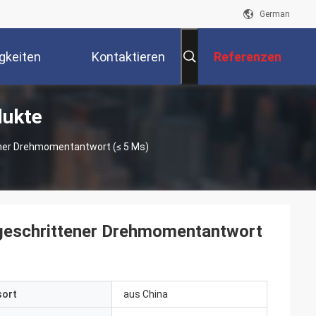
German
gkeiten
Kontaktieren
Referenzen
dukte
Sie Uns
ttener Drehmomentantwort (≤ 5 Ms)
ortgeschrittener Drehmomentantwort
sort
aus China