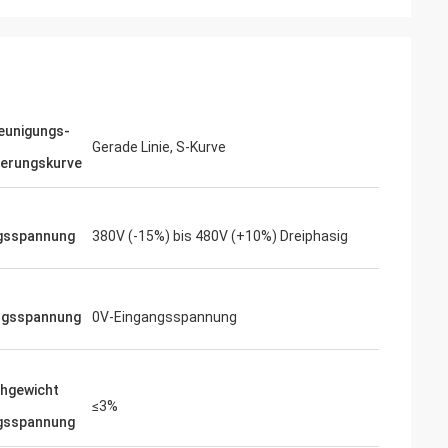
eräuscharmen
Wir sind das Risiko mit inverters-vfd.com
mpfindliche
für den kritischen VFD-Ersatz in unserer
 uns gekaufte
Produktionslinie eingegangen. Das
se und hält ein
Produkt passte nicht nur perfekt, sondern
 Die Qualität
war auch günstiger als unser bisheriger
eunigungs-
er Marken, die wir
Lieferant. Seine Stabilität hat unsere
Gerade Linie, S-Kurve
em Bruchteil der
häufigen Ausfallprobleme beseitigt. Ein
erungskurve
 spezielle
hervorragendes Preis-Leistungs-
Verhältnis und ein zuverlässiger Partner
für Industriekomponenten.
gsspannung
380V (-15%) bis 480V (+10%) Dreiphasig
ngsspannung
0V-Eingangsspannung
chgewicht
≤3%
gsspannung