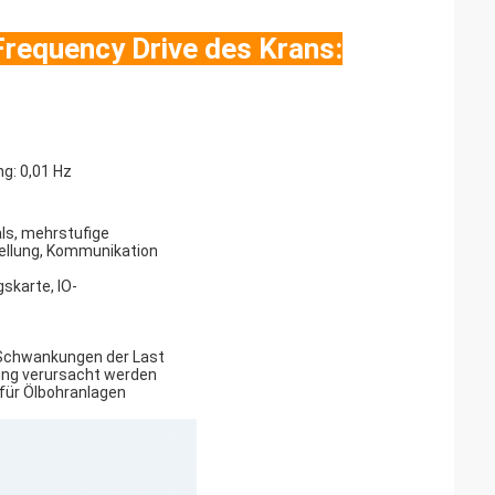
Frequency Drive des Krans:
ng: 0,01 Hz
ls, mehrstufige
tellung, Kommunikation
skarte, IO-
e Schwankungen der Last
ung verursacht werden
für Ölbohranlagen