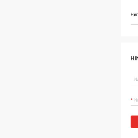
Her
HI