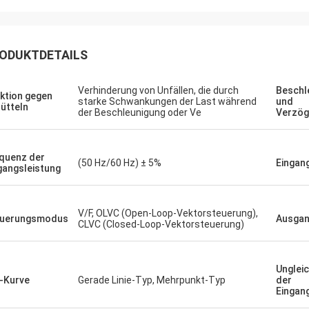
 Bestellung mehrerer SPS-
Wir benötigten einen g
ten und HMIs wurde präzise
Spindelmotor für eine e
ührt und mit erstaunlicher
Testumgebung. Das von
ODUKTDETAILS
indigkeit versandt. Seit der
Gerät arbeitet flüsterlei
ation ist die Kommunikation
konstantes Drehmoment.
Verhinderung von Unfällen, die durch
Beschl
s Steuerungssystems robuster.
übertrifft einige bekannt
ktion gegen
starke Schwankungen der Last während
und
ütteln
nd beeindruckt von der Logistik und
verwendet haben, zu ein
der Beschleunigung oder Ve
Verzög
liden Leistung dieser Komponenten.
Kosten. Hervorragend für
ndum problemloses Erlebnis.
Anwendungen.
quenz der
(50 Hz/60 Hz) ± 5%
Eingan
gangsleistung
V/F, OLVC (Open-Loop-Vektorsteuerung),
euerungsmodus
Ausga
CLVC (Closed-Loop-Vektorsteuerung)
Unglei
-Kurve
Gerade Linie-Typ, Mehrpunkt-Typ
der
Eingan