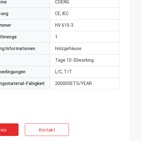
ame
COENG
erung
CE, IEC
ummer
HV 610-3
ellmenge
1
ng Informationen
Holzgehäuse
Tage 10-30working
bedingungen
L/C, T/T
gsmaterial-Fähigkeit
20000SETS/YEAR
eis
Kontakt
ite
Jake Miller