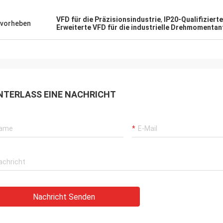
VFD für die Präzisionsindustrie
,
IP20-Qualifizierte
vorheben
Erweiterte VFD für die industrielle Drehmomenta
NTERLASS EINE NACHRICHT
Nachricht Senden