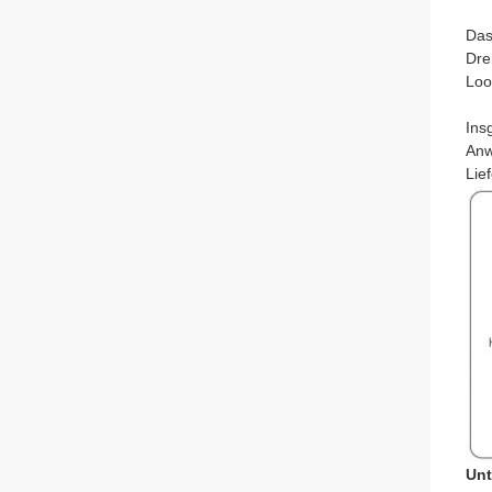
Das
Dre
Loo
Ins
Anw
Lie
Unt