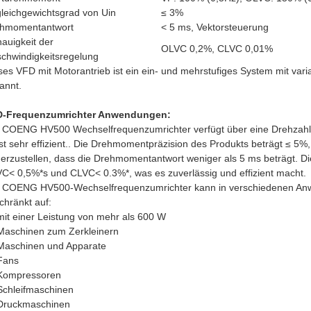
leichgewichtsgrad von Uin
≤ 3%
hmomentantwort
< 5 ms, Vektorsteuerung
auigkeit der
OLVC 0,2%, CLVC 0,01%
chwindigkeitsregelung
ses VFD mit Motorantrieb ist ein ein- und mehrstufiges System mit var
annt.
-Frequenzumrichter Anwendungen:
 COENG HV500 Wechselfrequenzumrichter verfügt über eine Drehzahl
ist sehr effizient.. Die Drehmomentpräzision des Produkts beträgt ≤ 5
herzustellen, dass die Drehmomentantwort weniger als 5 ms beträgt. 
C< 0,5%*s und CLVC< 0.3%*, was es zuverlässig und effizient macht.
 COENG HV500-Wechselfrequenzumrichter kann in verschiedenen Anwen
chränkt auf:
mit einer Leistung von mehr als 600 W
Maschinen zum Zerkleinern
Maschinen und Apparate
Fans
Kompressoren
Schleifmaschinen
Druckmaschinen