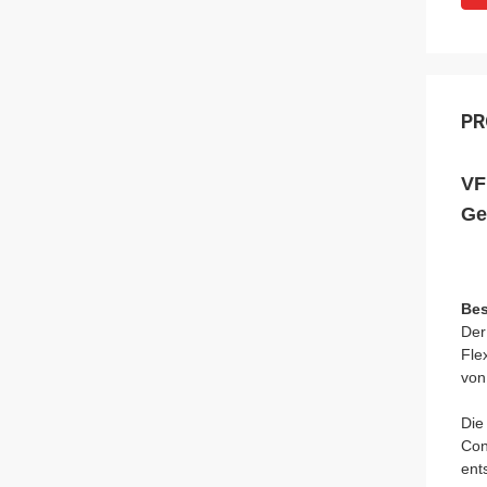
PR
VF
Ge
Bes
Der
Fle
von
Die
Con
ent