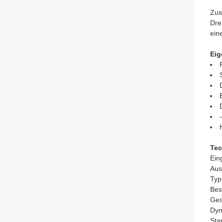
Zus
Dre
ein
Eig
Tec
Ein
Aus
Typ
Bes
Ges
Dyn
Sta