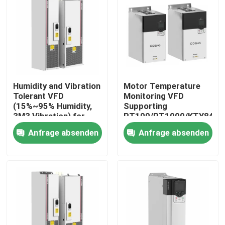
Über uns
Werksbesichtigung
Humidity and Vibration
Motor Temperature
Qualitätskontrolle
Tolerant VFD
Monitoring VFD
(15%~95% Humidity,
Supporting
3M3 Vibration) for
PT100/PT1000/KTY84
Kontakt mit uns
Harsh Conditions
for Reliable
Anfrage absenden
Anfrage absenden
Performance
Neuigkeiten
Bitte um ein Angebot
vfd variabler Frequenz-Antrieb