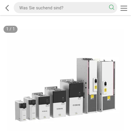
1
/
1