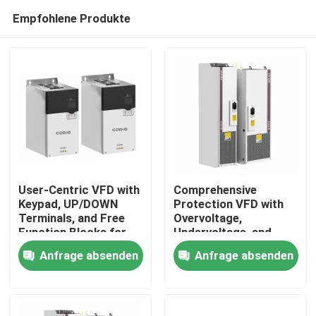
Empfohlene Produkte
User-Centric VFD with
Comprehensive
Keypad, UP/DOWN
Protection VFD with
Terminals, and Free
Overvoltage,
Zu Hause
Function Blocks for
Undervoltage, and
Easy Operation and
Phase Loss Safety
Anfrage absenden
Anfrage absenden
Setup
Features
Produkte
Videos