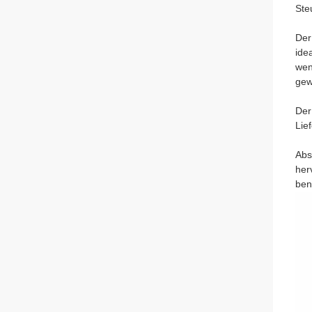
Ste
Der
ide
wen
gew
Der
Lie
Abs
her
ben