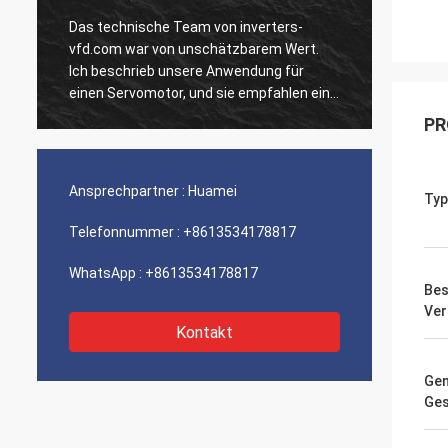
Das technische Team von inverters-
Unsere
vfd.com war von unschätzbarem Wert.
Einhei
Ich beschrieb unsere Anwendung für
ausgef
n
einen Servomotor, und sie empfahlen ein
Geschw
Modell mit überlegenem dynamischen
Integr
PR
Verhalten. Die Installation verlief
unsere
reibungslos, und die Präzision hat unsere
Wir si
Zykluszeiten verbessert. Fachkundige
der so
Ansprechpartner :
Huamei
Typ
Beratung und ein Hochleistungsprodukt!
Ein ru
Telefonnummer :
+8613534178817
WhatsApp :
+8613534178817
Bes
Ver
Kontakt
Gen
Ges