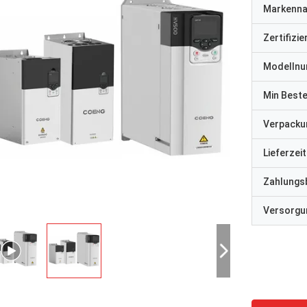
Markenn
Zertifizi
Modelln
Min Best
Verpacku
Lieferzeit
Zahlungs
Versorgun
David "Big D" Kowalski
Emily Wh