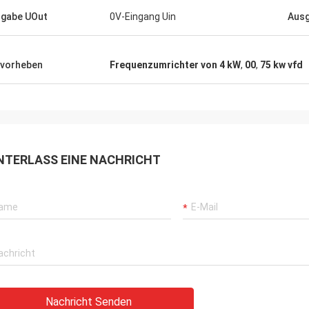
gabe UOut
0V-Eingang Uin
Aus
vorheben
Frequenzumrichter von 4 kW
,
00
,
75 kw vfd
NTERLASS EINE NACHRICHT
Nachricht Senden