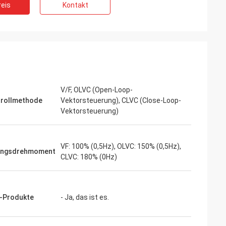
eis
Kontakt
eräuscharmen
Wir sind das Risiko mit inverters-vfd.com
mpfindliche
für den kritischen VFD-Ersatz in unserer
 uns gekaufte
Produktionslinie eingegangen. Das
se und hält ein
Produkt passte nicht nur perfekt, sondern
 Die Qualität
war auch günstiger als unser bisheriger
er Marken, die wir
Lieferant. Seine Stabilität hat unsere
em Bruchteil der
häufigen Ausfallprobleme beseitigt. Ein
V/F, OLVC (Open-Loop-
 spezielle
hervorragendes Preis-Leistungs-
rollmethode
Vektorsteuerung), CLVC (Close-Loop-
Verhältnis und ein zuverlässiger Partner
Vektorsteuerung)
für Industriekomponenten.
VF: 100% (0,5Hz), OLVC: 150% (0,5Hz),
angsdrehmoment
CLVC: 180% (0Hz)
-Produkte
- Ja, das ist es.