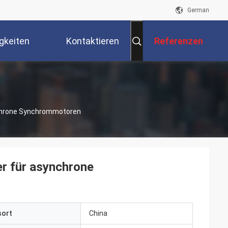
German
gkeiten
Kontaktieren
Referenzen
Sie Uns
nchrone Synchrommotoren
r für asynchrone
sort
China