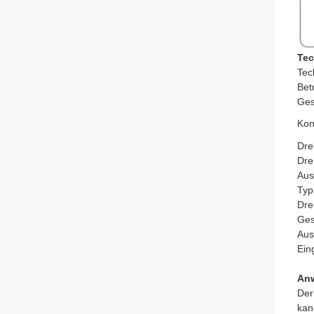
Tec
Tec
Bet
Ges
Kon
Dr
Dre
Aus
Typ
Dre
Ges
Aus
Ein
Anw
Der
kan