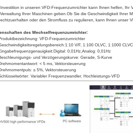
 Investition in unseren VFD-Frequenzumrichter kann Ihnen helfen, Ih
 Verwaltung Ihrer Maschinen geben.Ob Sie die Geschwindigkeit Ihrer
rechtzuerhalten oder den Stromfluss zu regulieren, kann Ihnen unser VF
enschaften des Wechselfrequenzumrichter:
Produktbezeichnung: VFD-Frequenzumrichter
Geschwindigkeitsregelungsbereich:1:10 V/F, 1:100 OLVC, 1:1000 CLVC
Eingabefrequenzgenauigkeit:Digital: 0,01Hz,Analog: 0,01Hz
Beschleunigungs- und Verzögerungskurve: Gerade, S-Kurve
Drehmomentantwort: < 5 ms, Vektorsteuerung
Drehmomentpuls: ≤ 5%, Vektorsteuerung
Schlüsselwörter: Variabler Frequenzwandler, Hochleistungs-VFD