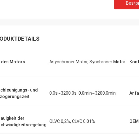
Bestpr
 Bestellung mehrerer SPS-
Wir benötigten einen g
ten und HMIs wurde präzise
Spindelmotor für eine e
ührt und mit erstaunlicher
Testumgebung. Das von
indigkeit versandt. Seit der
Gerät arbeitet flüsterlei
ation ist die Kommunikation
konstantes Drehmoment.
ODUKTDETAILS
s Steuerungssystems robuster.
übertrifft einige bekannt
nd beeindruckt von der Logistik und
verwendet haben, zu ein
liden Leistung dieser Komponenten.
Kosten. Hervorragend für
 des Motors
Asynchroner Motor, Synchroner Motor
Kont
ndum problemloses Erlebnis.
Anwendungen.
chleunigungs- und
0.0s~3200.0s, 0.0min~3200.0min
Anf
zögerungszeit
auigkeit der
OLVC 0,2%, CLVC 0,01%
OEM
chwindigkeitsregelung