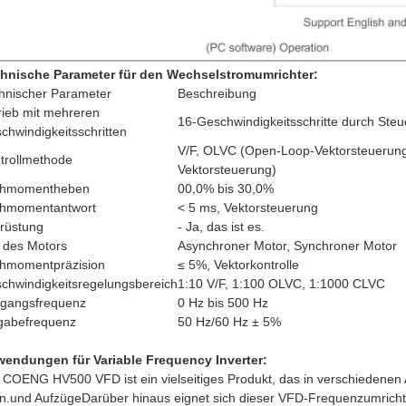
hnische Parameter für den Wechselstromumrichter:
hnischer Parameter
Beschreibung
rieb mit mehreren
16-Geschwindigkeitsschritte durch Steu
chwindigkeitsschritten
V/F, OLVC (Open-Loop-Vektorsteuerung
trollmethode
Vektorsteuerung)
ehmomentheben
00,0% bis 30,0%
hmomentantwort
< 5 ms, Vektorsteuerung
rüstung
- Ja, das ist es.
 des Motors
Asynchroner Motor, Synchroner Motor
hmomentpräzision
≤ 5%, Vektorkontrolle
chwindigkeitsregelungsbereich
1:10 V/F, 1:100 OLVC, 1:1000 CLVC
gangsfrequenz
0 Hz bis 500 Hz
gabefrequenz
50 Hz/60 Hz ± 5%
endungen für Variable Frequency Inverter:
 COENG HV500 VFD ist ein vielseitiges Produkt, das in verschiedenen
n.und AufzügeDarüber hinaus eignet sich dieser VFD-Frequenzumrichter