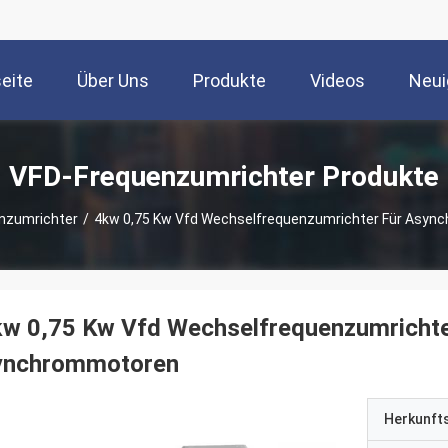
seite
Über Uns
Produkte
Videos
Neui
VFD-Frequenzumrichter Produkte
nzumrichter
/
4kw 0,75 Kw Vfd Wechselfrequenzumrichter Für Asy
w 0,75 Kw Vfd Wechselfrequenzumrichte
ynchrommotoren
Herkunft