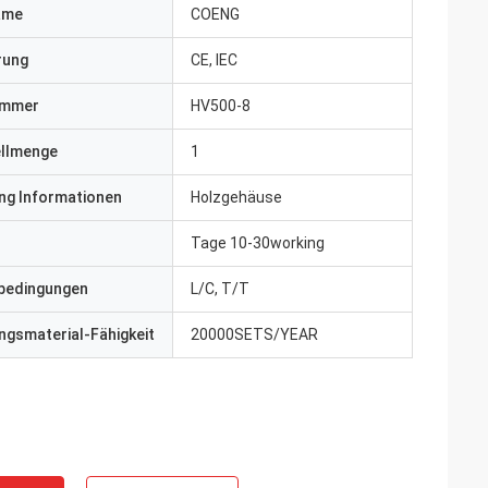
ame
COENG
erung
CE, IEC
ummer
HV500-8
ellmenge
1
ng Informationen
Holzgehäuse
Tage 10-30working
bedingungen
L/C, T/T
gsmaterial-Fähigkeit
20000SETS/YEAR
ite
Jake Miller