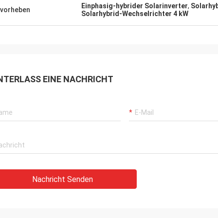
Einphasig-hybrider Solarinverter
,
Solarhy
vorheben
Solarhybrid-Wechselrichter 4 kW
NTERLASS EINE NACHRICHT
Nachricht Senden