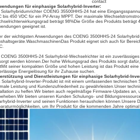
contact
endungen für einphasige Solarhybrid-Inverter:
 Solarhybridumrichter COENG 35500HHS-24 hat eine Eingangsspannu
 bis 450 VDC für ein PV-Array MPPT. Der maximale Wechselstromstrom
hselrichterwirkungsgrad beträgt 98%Die Größe des Produkts beträgt 4
endungen geeignet ist.
er der wichtigsten Anwendungen des COENG 3500HHS-24 Solarhybrid-We
shaltsgeräte.WaschmaschinenDas Produkt eignet sich auch für Bereich
C.
 COENG 3500HHS-24 Solarhybrid-Wechselrichter ist ein zuverlässiges 
sorgt werden können.Der hohe Wirkungsgrad des Produkts sorgt dafür
tMit seiner kompakten Größe und hohen Leistung ist das Produkt eine id
erlässige Energielösung für ihr Zuhause suchen.
erstützung und Dienstleistungen für einphasige Solarhybrid-Inver
 Solarhybrid-Inverter-Produkt ist mit einem umfassenden technischen S
imale Leistung und Kundenzufriedenheit zu gewährleisten.Unser techni
tallation zu helfen.Wir bieten auch regelmäßige Firmware-Updates an,
beheben.Wir bieten unseren Kunden Schulungs- und Bildungsressourcen
arhybrid-Inverter und seinen Funktionen herausholen können.Unsere 
araturmöglichkeiten, um Ihr Produkt für die kommenden Jahre optimal 