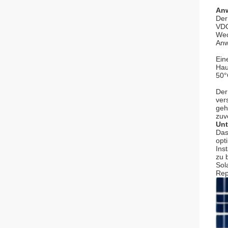
Anw
Der
VDC
Wec
Anw
Ein
Hau
50°
Der
ver
geh
zuv
Unt
Das
opt
Ins
zu 
Sol
Rep