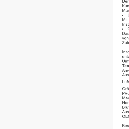
Der
Kun
Mar
Mit
Ins
Das
von
Zuf
Ins
ent
Umw
Tec
An
Aus
Luft
Gr
PV-
Max
Her
Bru
Aus
OEM
Bes