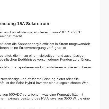
Leistung 15A Solarstrom
:
it einem Betriebstemperaturbereich von -10 °C ~ 50 °C
geeignet macht.
 mit dem die Sonnenenergie effizient in Strom umgewandelt
enen keine Stromversorgung verfügbar ist.
stattet, die ihn zu einem vielseitigen und zuverlässigen
ezifischen Bedürfnisse verschiedener Kunden zu erfüllen..
cht zu transportieren und zu installieren ist.die es mit einer
zuverlässige und effiziente Leistung bietet.oder Sie
t, ist der Solar Hybrid Inverter eine ausgezeichnete Wahl.
 von 500VDC verarbeiten, was eine Kompatibilität mit
ine maximale Leistung des PV-Arrays von 3500 W, die eine