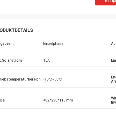
Bestpr
 Bestellung mehrerer SPS-
Wir benötigten einen g
ten und HMIs wurde präzise
Spindelmotor für eine e
ührt und mit erstaunlicher
Testumgebung. Das von
indigkeit versandt. Seit der
Gerät arbeitet flüsterlei
ODUKTDETAILS
ation ist die Kommunikation
konstantes Drehmoment.
s Steuerungssystems robuster.
übertrifft einige bekannt
nd beeindruckt von der Logistik und
verwendet haben, zu ein
gabeart
Einzelphase
Au
liden Leistung dieser Komponenten.
Kosten. Hervorragend für
ndum problemloses Erlebnis.
Anwendungen.
.Solarstrom
15A
Ei
En
riebstemperaturbereich
-10℃~50℃
Ar
Wi
öße
482*290*113 mm
In