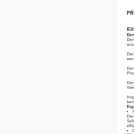
PR
Ei
Bes
Der
aus
Der
wer
Der
Pro
Der
Vie
Ins
ben
Eig
Der
Sol
eff