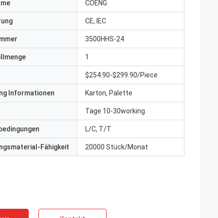
ame
COENG
erung
CE, IEC
ummer
3500HHS-24
ellmenge
1
$254.90-$299.90/Piece
ng Informationen
Karton, Palette
Tage 10-30working
bedingungen
L/C, T/T
gsmaterial-Fähigkeit
20000 Stück/Monat
ite
Jake Miller