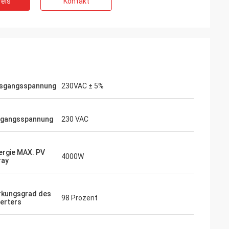
eis
Kontakt
eräuscharmen
Wir sind das Risiko mit inverters-vfd.com
mpfindliche
für den kritischen VFD-Ersatz in unserer
 uns gekaufte
Produktionslinie eingegangen. Das
se und hält ein
Produkt passte nicht nur perfekt, sondern
 Die Qualität
war auch günstiger als unser bisheriger
er Marken, die wir
Lieferant. Seine Stabilität hat unsere
em Bruchteil der
häufigen Ausfallprobleme beseitigt. Ein
sgangsspannung
230VAC ± 5%
 spezielle
hervorragendes Preis-Leistungs-
Verhältnis und ein zuverlässiger Partner
für Industriekomponenten.
ngangsspannung
230 VAC
ergie MAX. PV
4000W
ray
rkungsgrad des
98 Prozent
verters