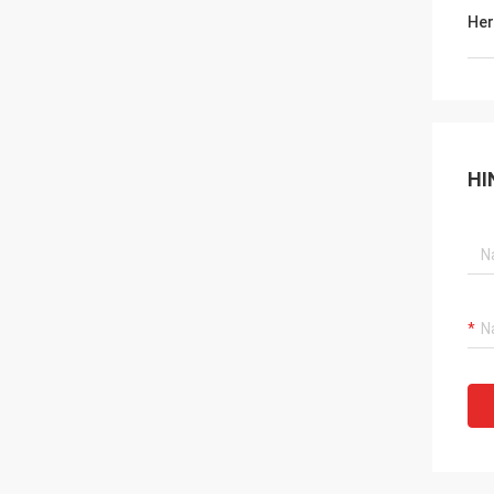
Her
HI