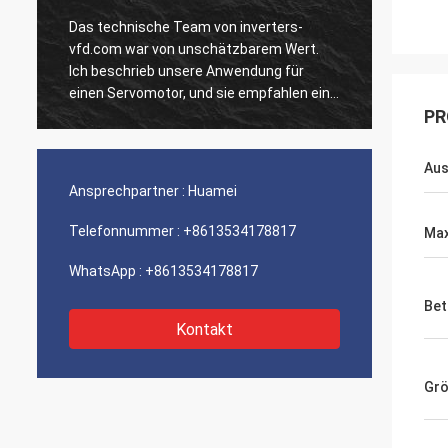
Das technische Team von inverters-
Unsere
vfd.com war von unschätzbarem Wert.
Einhei
Ich beschrieb unsere Anwendung für
ausgef
n
einen Servomotor, und sie empfahlen ein
Geschw
PR
Modell mit überlegenem dynamischen
Integr
Verhalten. Die Installation verlief
unsere
reibungslos, und die Präzision hat unsere
Wir si
Aus
Zykluszeiten verbessert. Fachkundige
der so
Ansprechpartner :
Huamei
Beratung und ein Hochleistungsprodukt!
Ein ru
Telefonnummer :
+8613534178817
Max
WhatsApp :
+8613534178817
Bet
Kontakt
Gr