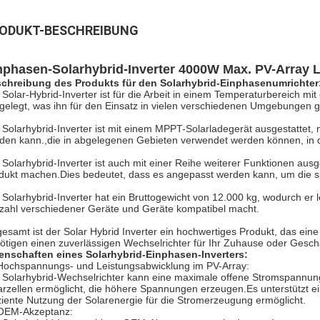
ODUKT-BESCHREIBUNG
nphasen-Solarhybrid-Inverter 4000W Max. PV-Array 
chreibung des Produkts für den Solarhybrid-Einphasenumrichter
 Solar-Hybrid-Inverter ist für die Arbeit in einem Temperaturbereich m
gelegt, was ihn für den Einsatz in vielen verschiedenen Umgebungen 
 Solarhybrid-Inverter ist mit einem MPPT-Solarladegerät ausgestattet,
den kann.,die in abgelegenen Gebieten verwendet werden können, in d
 Solarhybrid-Inverter ist auch mit einer Reihe weiterer Funktionen ausge
dukt machen.Dies bedeutet, dass es angepasst werden kann, um die sp
 Solarhybrid-Inverter hat ein Bruttogewicht von 12.000 kg, wodurch er lei
lzahl verschiedener Geräte und Geräte kompatibel macht.
gesamt ist der Solar Hybrid Inverter ein hochwertiges Produkt, das eine 
ötigen einen zuverlässigen Wechselrichter für Ihr Zuhause oder Geschäf
enschaften eines Solarhybrid-Einphasen-Inverters:
Hochspannungs- und Leistungsabwicklung im PV-Array:
 Solarhybrid-Wechselrichter kann eine maximale offene Stromspannung
arzellen ermöglicht, die höhere Spannungen erzeugen.Es unterstützt e
iziente Nutzung der Solarenergie für die Stromerzeugung ermöglicht.
OEM-Akzeptanz: