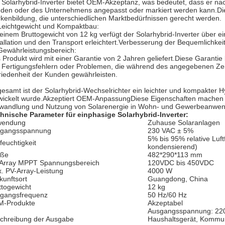
 Solarhybrid-Inverter bietet OEM-Akzeptanz, was bedeutet, dass er na
den oder des Unternehmens angepasst oder markiert werden kann.Diese
kenbildung, die unterschiedlichen Marktbedürfnissen gerecht werden.
Leichtgewicht und Kompaktbau:
 einem Bruttogewicht von 12 kg verfügt der Solarhybrid-Inverter über 
tallation und den Transport erleichtert.Verbesserung der Bequemlichkeit 
Gewährleistungsbereich:
 Produkt wird mit einer Garantie von 2 Jahren geliefert.Diese Garantie
 Fertigungsfehlern oder Problemen, die während des angegebenen Zeit
riedenheit der Kunden gewährleisten.
gesamt ist der Solarhybrid-Wechselrichter ein leichter und kompakter H
wickelt wurde.Akzeptiert OEM-AnpassungDiese Eigenschaften machen es
andlung und Nutzung von Solarenergie in Wohn- und Gewerbeanwe
hnische Parameter für einphasige Solarhybrid-Inverter:
wendung
Zuhause Solaranlagen
gangsspannung
230 VAC ± 5%
5% bis 95% relative Luftf
feuchtigkeit
kondensierend)
öße
482*290*113 mm
Array MPPT Spannungsbereich
120VDC bis 450VDC
. PV-Array-Leistung
4000 W
kunftsort
Guangdong, China
ttogewicht
12 kg
gangsfrequenz
50 Hz/60 Hz
-Produkte
Akzeptabel
Ausgangsspannung: 22
chreibung der Ausgabe
Haushaltsgerät, Kommu