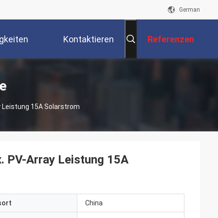
German
gkeiten
Kontaktieren
Referenzen
Sie Uns
e
y Leistung 15A Solarstrom
. PV-Array Leistung 15A
sort
China