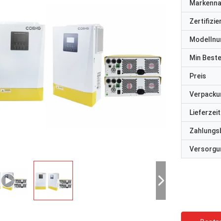
Markenn
Zertifizi
Modelln
Min Best
Preis
Verpacku
Lieferzeit
Zahlungs
Versorgun
David "Big D" Kowalski
Emily Wh