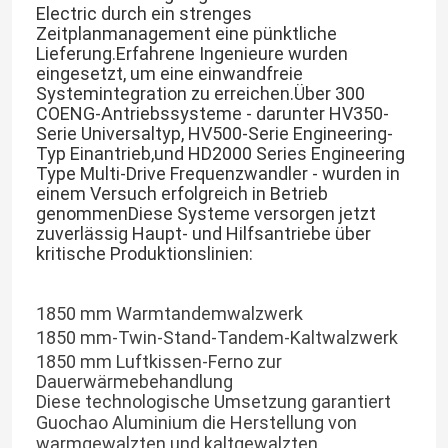
Electric durch ein strenges
Zeitplanmanagement eine pünktliche
Lieferung.Erfahrene Ingenieure wurden
eingesetzt, um eine einwandfreie
Systemintegration zu erreichen.Über 300
COENG-Antriebssysteme - darunter HV350-
Serie Universaltyp, HV500-Serie Engineering-
Typ Einantrieb,und HD2000 Series Engineering
Type Multi-Drive Frequenzwandler - wurden in
einem Versuch erfolgreich in Betrieb
genommenDiese Systeme versorgen jetzt
zuverlässig Haupt- und Hilfsantriebe über
kritische Produktionslinien:
1850 mm Warmtandemwalzwerk
Zu Hause
1850 mm-Twin-Stand-Tandem-Kaltwalzwerk
1850 mm Luftkissen-Ferno zur
Produkte
Dauerwärmebehandlung
Diese technologische Umsetzung garantiert
Guochao Aluminium die Herstellung von
Videos
warmgewalzten und kaltgewalzten