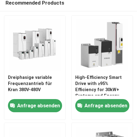
Recommended Products
Variabler Frequenzwandler
Vektor-Frequenzumrichter
VFD-Frequenzumrichter
Frequenz-Antriebs-Inverter
Dreiphasige variable
High-Efficiency Smart
Frequenzantrieb für
Drive with ≥95%
Kran 380V-480V
Efficiency for 30kW+
Variabler Frequenzantrieb für Kran
Systems and Energy
Saving Compliance
Anfrage absenden
Anfrage absenden
Ladestation für Elektrofahrzeuge mit erneuerbarer En
Solaroptimierer