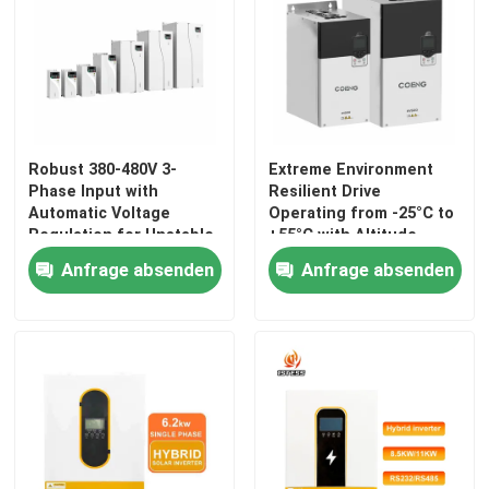
Solarhybrid-Wechselrichter
Robust 380-480V 3-
Extreme Environment
Phase Input with
Resilient Drive
Automatic Voltage
Operating from -25°C to
Regulation for Unstable
+55°C with Altitude
Grids
Derating up to 4000m
Anfrage absenden
Anfrage absenden