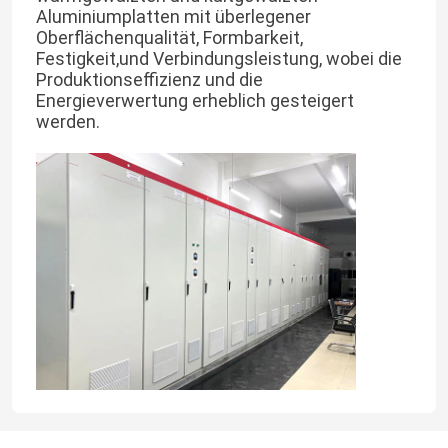
Aluminiumplatten mit überlegener
Oberflächenqualität, Formbarkeit,
Über uns
Festigkeit,und Verbindungsleistung, wobei die
Produktionseffizienz und die
Energieverwertung erheblich gesteigert
Werksbesichtigung
werden.
Qualitätskontrolle
Kontakt mit uns
Neuigkeiten
Bitte um ein Angebot
vfd variabler Frequenz-Antrieb