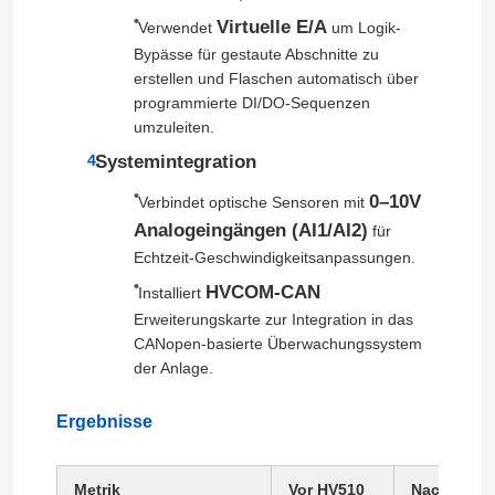
Virtuelle E/A
Verwendet
um Logik-
Bypässe für gestaute Abschnitte zu
Über uns
erstellen und Flaschen automatisch über
programmierte DI/DO-Sequenzen
umzuleiten.
Werksbesichtigung
Systemintegration
0–10V
Qualitätskontrolle
Verbindet optische Sensoren mit
Analogeingängen (AI1/AI2)
für
Echtzeit-Geschwindigkeitsanpassungen.
Kontakt mit uns
HVCOM-CAN
Installiert
Erweiterungskarte zur Integration in das
Neuigkeiten
CANopen-basierte Überwachungssystem
der Anlage.
Bitte um ein Angebot
Ergebnisse
vfd variabler Frequenz-Antrieb
Metrik
Vor HV510
Nach HV51