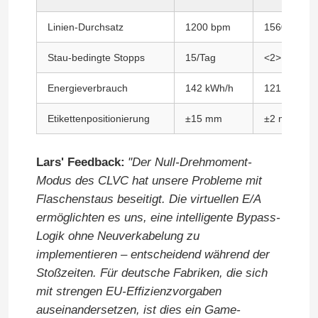
Linien-Durchsatz
1200 bpm
1560 bpm
Variabler Frequenzwandler
Stau-bedingte Stopps
15/Tag
<2>
Vektor-Frequenzumrichter
Energieverbrauch
142 kWh/h
121 kWh/h
Etikettenpositionierung
±15 mm
±2 mm
VFD-Frequenzumrichter
Lars' Feedback:
"Der Null-Drehmoment-
Frequenz-Antriebs-Inverter
Modus des CLVC hat unsere Probleme mit
Flaschenstaus beseitigt. Die virtuellen E/A
Variabler Frequenzantrieb für Kran
ermöglichten es uns, eine intelligente Bypass-
Logik ohne Neuverkabelung zu
implementieren – entscheidend während der
Ladestation für Elektrofahrzeuge mit erneuerbarer En
Stoßzeiten. Für deutsche Fabriken, die sich
mit strengen EU-Effizienzvorgaben
Solaroptimierer
auseinandersetzen, ist dies ein Game-