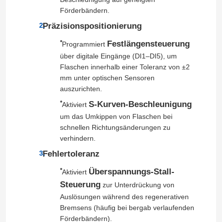
Förderbändern.
Präzisionspositionierung
Festlängensteuerung
Programmiert
über digitale Eingänge (DI1–DI5), um
Flaschen innerhalb einer Toleranz von ±2
mm unter optischen Sensoren
auszurichten.
S-Kurven-Beschleunigung
Aktiviert
um das Umkippen von Flaschen bei
schnellen Richtungsänderungen zu
verhindern.
Fehlertoleranz
Zu Hause
Überspannungs-Stall-
Aktiviert
Steuerung
zur Unterdrückung von
Produkte
Auslösungen während des regenerativen
Bremsens (häufig bei bergab verlaufenden
Videos
Förderbändern).