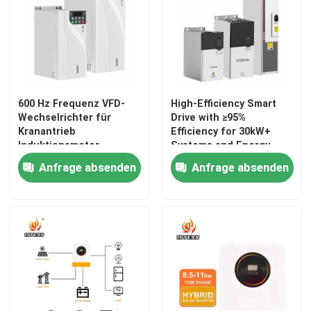
600 Hz Frequenz VFD-
High-Efficiency Smart
Wechselrichter für
Drive with ≥95%
Kranantrieb
Efficiency for 30kW+
Induktionsmotor
Systems and Energy
Variable
Saving Compliance
Anfrage absenden
Anfrage absenden
Frequenzantrieb