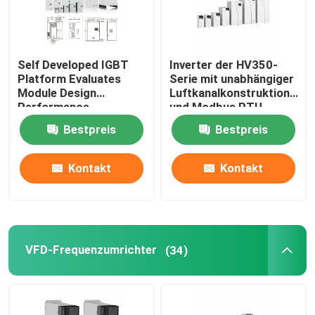
Über uns
Self Developed IGBT
Inverter der HV350-
Platform Evaluates
Serie mit unabhängiger
Werksbesichtigung
Module Design
Luftkanalkonstruktion
Performance
und Modbus RTU-
Kommunikationsprotokoll
Qualitätskontrolle
Bestpreis
Bestpreis
50Hz/60Hz±5%
Eingangsfrequenz
Kontakt
Kontakt
Kontakt mit uns
Neuigkeiten
VFD-Frequenzumrichter
(34)
Bitte um ein Angebot
vfd variabler Frequenz-Antrieb