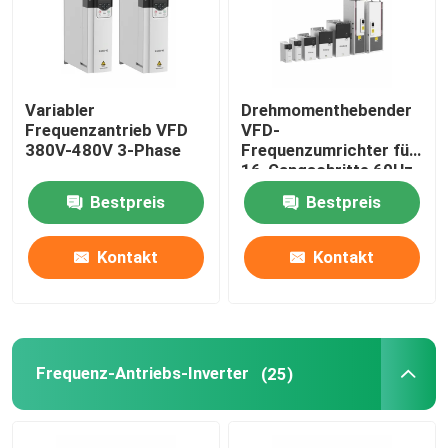
Variabler Frequenzwandler
Variabler
Drehmomenthebender
Vektor-Frequenzumrichter
Frequenzantrieb VFD
VFD-
380V-480V 3-Phase
Frequenzumrichter für
16-Gangschritte 60Hz
VFD-Frequenzumrichter
Bestpreis
Bestpreis
Frequenz-Antriebs-Inverter
Kontakt
Kontakt
Variabler Frequenzantrieb für Kran
Ladestation für Elektrofahrzeuge mit erneuerbarer En
Frequenz-Antriebs-Inverter
(25)
Solaroptimierer