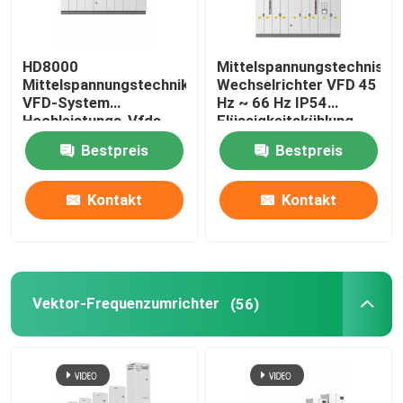
HD8000
Mittelspannungstechnisch
Mittelspannungstechnik
Wechselrichter VFD 45
VFD-System
Hz ~ 66 Hz IP54
Hochleistungs-Vfds
Flüssigkeitskühlung
Bestpreis
Bestpreis
Kontakt
Kontakt
Zu Hause
Vektor-Frequenzumrichter
(56)
Produkte
Videos