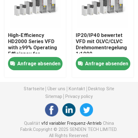
Variabler Frequenzwandler
High-Efficiency
IP20/IP40 bewertet
Vektor-Frequenzumrichter
HD2000 Series VFD
VFD mit OLVC/CLVC
with ≥99% Operating
Drehmomentregelung
Efficiency for
1:1000
VFD-Frequenzumrichter
Industrial Motor
Drehzahlbereich
Anfrage absenden
Anfrage absenden
Drives
LED/LCD Tastatur
Frequenz-Antriebs-Inverter
Startseite
Über uns
Kontakt
Desktop Site
Variabler Frequenzantrieb für Kran
Sitemap
Privacy policy
Ladestation für Elektrofahrzeuge mit erneuerbarer En
Qualität
vfd variabler Frequenz-Antrieb
China
Fabrik.Copyright © 2025 SENDEN TECH LIMITED.
Solaroptimierer
All Rights Reserved.