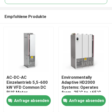
Empfohlene Produkte
AC-DC-AC
Environmentally
Zu Hause
Einzelantrieb 5,5-600
Adaptive HD2000
kW VFD Common DC
Systems: Operates
BUS Motor
from -25°C to +65°C
Produkte
Wechselfrequenzantrieb
and Humidity Up to
Anfrage absenden
Anfrage absenden
für das Heben
85%
Videos