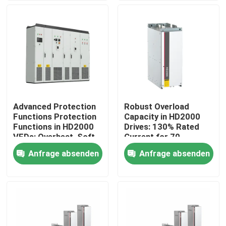
Über uns
Werksbesichtigung
Qualitätskontrolle
Advanced Protection
Robust Overload
Functions Protection
Capacity in HD2000
Kontakt mit uns
Functions in HD2000
Drives: 130% Rated
VFDs: Overheat, Soft-
Current for 70
Start, and IGBT Safety
Seconds
Anfrage absenden
Anfrage absenden
Neuigkeiten
Bitte um ein Angebot
vfd variabler Frequenz-Antrieb