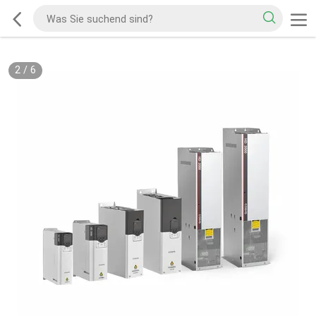
2
/
6