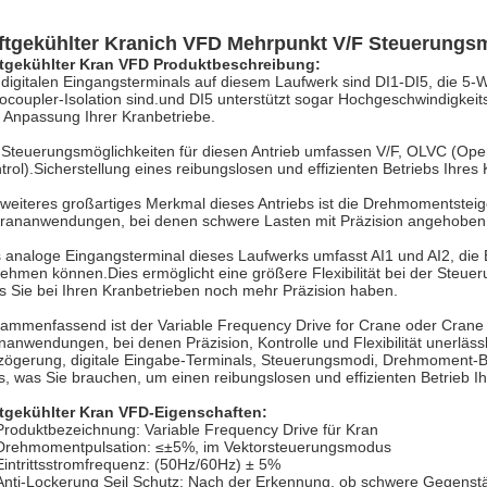
ftgekühlter Kranich VFD Mehrpunkt V/F Steuerungs
tgekühlter Kran VFD Produktbeschreibung:
 digitalen Eingangsterminals auf diesem Laufwerk sind DI1-DI5, die 5
ocoupler-Isolation sind.und DI5 unterstützt sogar Hochgeschwindigkeits
 Anpassung Ihrer Kranbetriebe.
 Steuerungsmöglichkeiten für diesen Antrieb umfassen V/F, OLVC (Ope
trol).Sicherstellung eines reibungslosen und effizienten Betriebs Ihres 
 weiteres großartiges Merkmal dieses Antriebs ist die Drehmomentsteig
Krananwendungen, bei denen schwere Lasten mit Präzision angehoben 
 analoge Eingangsterminal dieses Laufwerks umfasst AI1 und AI2, die 
ehmen können.Dies ermöglicht eine größere Flexibilität bei der Steu
s Sie bei Ihren Kranbetrieben noch mehr Präzision haben.
ammenfassend ist der Variable Frequency Drive for Crane oder Crane 
nanwendungen, bei denen Präzision, Kontrolle und Flexibilität unerläs
zögerung, digitale Eingabe-Terminals, Steuerungsmodi, Drehmoment-Bo
es, was Sie brauchen, um einen reibungslosen und effizienten Betrieb I
tgekühlter Kran VFD-Eigenschaften:
Produktbezeichnung: Variable Frequency Drive für Kran
Drehmomentpulsation: ≤±5%, im Vektorsteuerungsmodus
Eintrittsstromfrequenz: (50Hz/60Hz) ± 5%
Anti-Lockerung Seil Schutz: Nach der Erkennung, ob schwere Gegenst