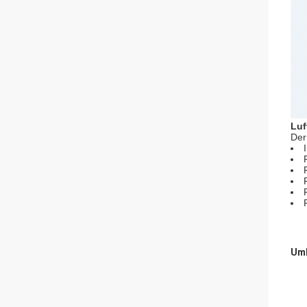
Luf
Der
Umb