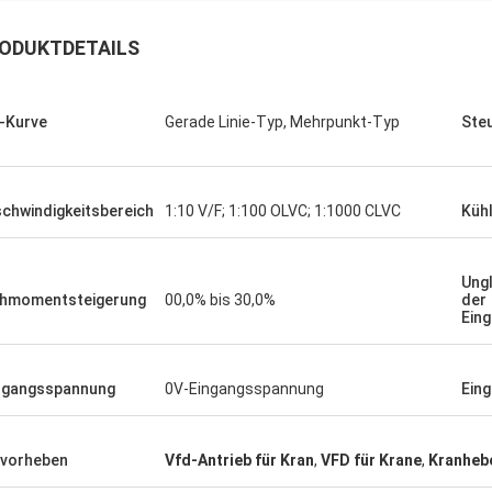
 Bestellung mehrerer SPS-
Wir benötigten einen g
ODUKTDETAILS
ten und HMIs wurde präzise
Spindelmotor für eine e
ührt und mit erstaunlicher
Testumgebung. Das von
indigkeit versandt. Seit der
Gerät arbeitet flüsterlei
-Kurve
Gerade Linie-Typ, Mehrpunkt-Typ
Ste
ation ist die Kommunikation
konstantes Drehmoment.
s Steuerungssystems robuster.
übertrifft einige bekannt
nd beeindruckt von der Logistik und
verwendet haben, zu ein
liden Leistung dieser Komponenten.
Kosten. Hervorragend für
chwindigkeitsbereich
1:10 V/F; 1:100 OLVC; 1:1000 CLVC
Küh
ndum problemloses Erlebnis.
Anwendungen.
Ung
hmomentsteigerung
00,0% bis 30,0%
der
Ein
sgangsspannung
0V-Eingangsspannung
Ein
vorheben
Vfd-Antrieb für Kran
,
VFD für Krane
,
Kranhebe