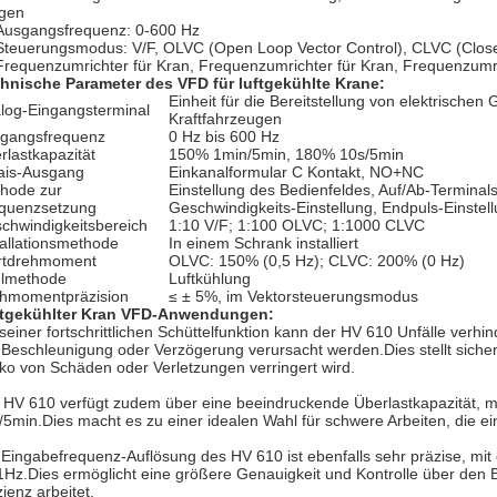
igen
Ausgangsfrequenz: 0-600 Hz
Steuerungsmodus: V/F, OLVC (Open Loop Vector Control), CLVC (Close
Frequenzumrichter für Kran, Frequenzumrichter für Kran, Frequenzumri
hnische Parameter des VFD für luftgekühlte Krane:
Einheit für die Bereitstellung von elektrischen
log-Eingangsterminal
Kraftfahrzeugen
gangsfrequenz
0 Hz bis 600 Hz
rlastkapazität
150% 1min/5min, 180% 10s/5min
ais-Ausgang
Einkanalformular C Kontakt, NO+NC
hode zur
Einstellung des Bedienfeldes, Auf/Ab-Terminal
quenzsetzung
Geschwindigkeits-Einstellung, Endpuls-Einste
chwindigkeitsbereich
1:10 V/F; 1:100 OLVC; 1:1000 CLVC
tallationsmethode
In einem Schrank installiert
rtdrehmoment
OLVC: 150% (0,5 Hz); CLVC: 200% (0 Hz)
lmethode
Luftkühlung
hmomentpräzision
≤ ± 5%, im Vektorsteuerungsmodus
tgekühlter Kran VFD-Anwendungen:
 seiner fortschrittlichen Schüttelfunktion kann der HV 610 Unfälle ver
 Beschleunigung oder Verzögerung verursacht werden.Dies stellt sicher,
iko von Schäden oder Verletzungen verringert wird.
 HV 610 verfügt zudem über eine beeindruckende Überlastkapazität, m
/5min.Dies macht es zu einer idealen Wahl für schwere Arbeiten, die e
 Eingabefrequenz-Auflösung des HV 610 ist ebenfalls sehr präzise, mit d
1Hz.Dies ermöglicht eine größere Genauigkeit und Kontrolle über den B
zienz arbeitet.