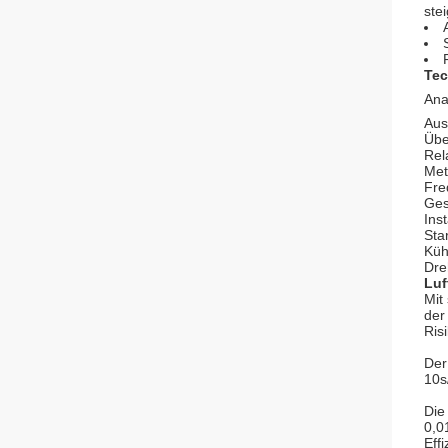
ste
Tec
Ana
Aus
Übe
Rel
Met
Fre
Ges
Ins
Sta
Küh
Dre
Luf
Mit
der
Ris
Der
10s
Die
0,0
Effi