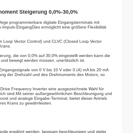
moment Steigerung 0,0%-30,0%
-Wege programmierbare digitale Eingangsterminals mit
-Impuls-EingangDies ermöglicht eine größere Flexibilität
n Loop Vector Control) und CLVC (Closed Loop Vector
Krans.
erung, die von 0,0% auf 30,0% eingestellt werden kann.die
und bewegt werden müssen, unerlässlich ist.
Eingangssignale von 0 V bis 10 V oder 0 (4) mA bis 20 mA
erung der Drehzahl und des Drehmoments des Motors, so
Drive Frequency Inverter eine ausgezeichnete Wahl für
slich sind.Mit seiner außergewöhnlichen Beschleunigung und
ost und analoge Eingabe-Terminal, bietet dieser Antrieb
hres Krans zu gewährleisten.
ände erwähnt werden, langsam beschleunigen und stetig