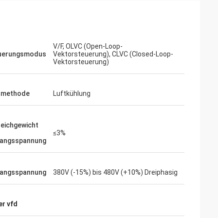
eräuscharmen
Wir sind das Risiko mit inverters-vfd.com
mpfindliche
für den kritischen VFD-Ersatz in unserer
 uns gekaufte
Produktionslinie eingegangen. Das
se und hält ein
Produkt passte nicht nur perfekt, sondern
V/F, OLVC (Open-Loop-
uerungsmodus
Vektorsteuerung), CLVC (Closed-Loop-
 Die Qualität
war auch günstiger als unser bisheriger
Vektorsteuerung)
er Marken, die wir
Lieferant. Seine Stabilität hat unsere
em Bruchteil der
häufigen Ausfallprobleme beseitigt. Ein
 spezielle
hervorragendes Preis-Leistungs-
lmethode
Luftkühlung
Verhältnis und ein zuverlässiger Partner
für Industriekomponenten.
leichgewicht
≤3%
gangsspannung
gangsspannung
380V (-15%) bis 480V (+10%) Dreiphasig
r vfd