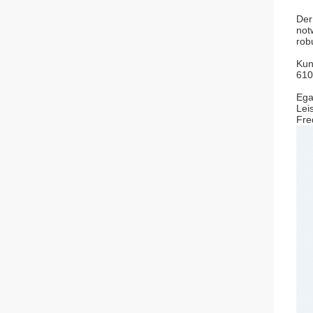
Der
not
rob
Kun
610
Ega
Lei
Fre