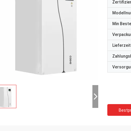
Zertifizi
Modelln
Min Best
Verpacku
Lieferzeit
Zahlungs
Versorgun
Bestpr
David "Big D" Kowalski
Emily Wh