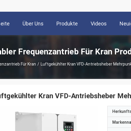
seite
Über Uns
Produkte
Videos
Neui
abler Frequenzantrieb Für Kran Pro
enzantrieb Für Kran
/
Luftgekühlter Kran VFD-Antriebsheber Mehrp
uftgekühlter Kran VFD-Antriebsheber M
Herkunft
Markenn