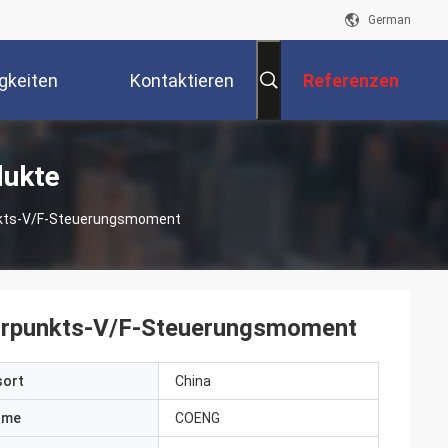
German
gkeiten
Kontaktieren
Referenzen
Sie Uns
dukte
unkts-V/F-Steuerungsmoment
ehrpunkts-V/F-Steuerungsmoment
sort
China
ame
COENG