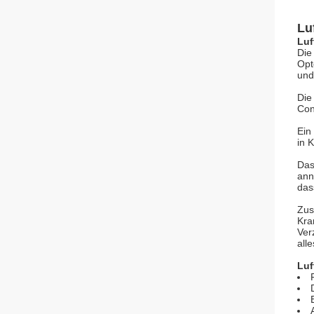
Lu
Luf
Die
Opt
und
Die
Con
Ein
in 
Das
ann
das
Zus
Kra
Ver
all
Luf