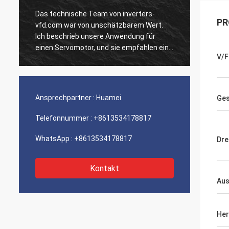
Das technische Team von inverters-
Unsere
PR
vfd.com war von unschätzbarem Wert.
Einhei
Ich beschrieb unsere Anwendung für
ausgef
n
einen Servomotor, und sie empfahlen ein
Geschw
V/F
Modell mit überlegenem dynamischen
Integr
Verhalten. Die Installation verlief
unsere
reibungslos, und die Präzision hat unsere
Wir si
Zykluszeiten verbessert. Fachkundige
der so
Ansprechpartner :
Huamei
Ges
Beratung und ein Hochleistungsprodukt!
Ein ru
Telefonnummer :
+8613534178817
WhatsApp :
+8613534178817
Dre
Kontakt
Au
Her