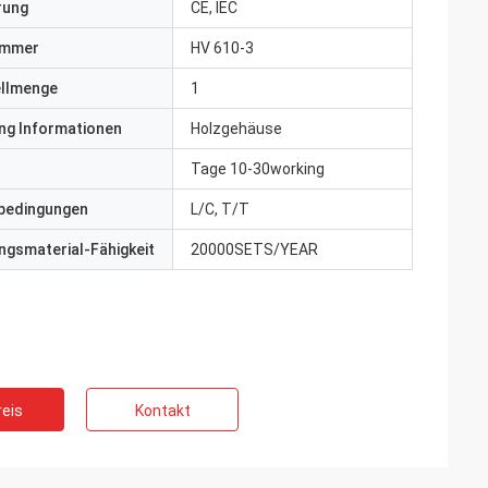
erung
CE, IEC
ummer
HV 610-3
ellmenge
1
ng Informationen
Holzgehäuse
Tage 10-30working
bedingungen
L/C, T/T
gsmaterial-Fähigkeit
20000SETS/YEAR
eis
Kontakt
ite
Jake Miller