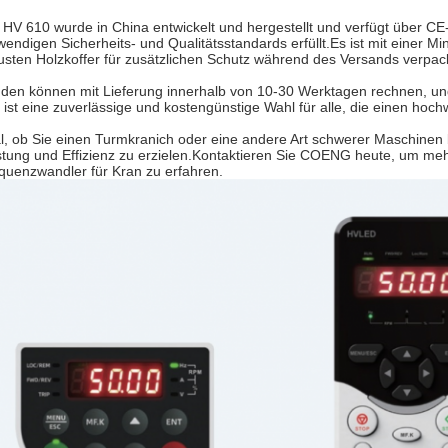
 HV 610 wurde in China entwickelt und hergestellt und verfügt über CE- u
wendigen Sicherheits- und Qualitätsstandards erfüllt.Es ist mit einer M
usten Holzkoffer für zusätzlichen Schutz während des Versands verpack
den können mit Lieferung innerhalb von 10-30 Werktagen rechnen, un
 ist eine zuverlässige und kostengünstige Wahl für alle, die einen ho
l, ob Sie einen Turmkranich oder eine andere Art schwerer Maschinen
stung und Effizienz zu erzielen.Kontaktieren Sie COENG heute, um mehr
quenzwandler für Kran zu erfahren.