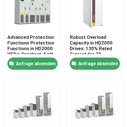
Über uns
Werksbesichtigung
Advanced Protection
Robust Overload
Functions Protection
Capacity in HD2000
Functions in HD2000
Drives: 130% Rated
Qualitätskontrolle
VFDs: Overheat, Soft-
Current for 70
Start, and IGBT Safety
Seconds
Anfrage absenden
Anfrage absenden
Kontakt mit uns
Neuigkeiten
Bitte um ein Angebot
vfd variabler Frequenz-Antrieb