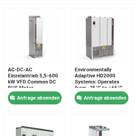
AC-DC-AC
Environmentally
Einzelantrieb 5,5-600
Adaptive HD2000
kW VFD Common DC
Systems: Operates
BUS Motor
from -25°C to +65°C
Wechselfrequenzantrieb
and Humidity Up to
Zu Hause
Anfrage absenden
Anfrage absenden
für das Heben
85%
Produkte
Videos