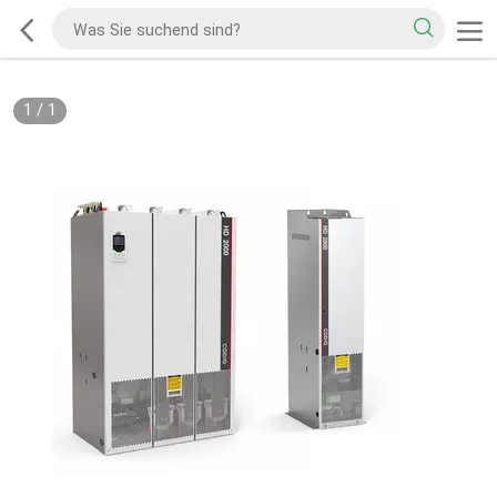
1
/
1