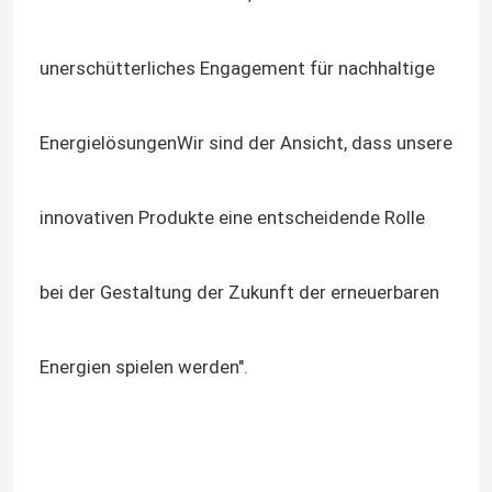
Variabler Frequenzwandler
unerschütterliches Engagement für nachhaltige
Vektor-Frequenzumrichter
EnergielösungenWir sind der Ansicht, dass unsere
VFD-Frequenzumrichter
innovativen Produkte eine entscheidende Rolle
Frequenz-Antriebs-Inverter
bei der Gestaltung der Zukunft der erneuerbaren
Variabler Frequenzantrieb für Kran
Energien spielen werden".
Ladestation für Elektrofahrzeuge mit erneuerbarer En
Solaroptimierer