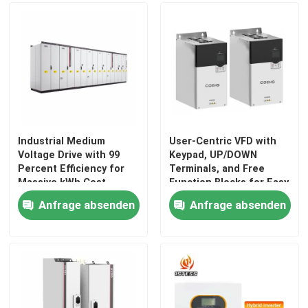
Industrial Medium
User-Centric VFD with
Voltage Drive with 99
Keypad, UP/DOWN
Percent Efficiency for
Terminals, and Free
Massive kWh Cost
Function Blocks for Easy
Reduction in Heavy
Operation and Setup
Anfrage absenden
Anfrage absenden
Industries