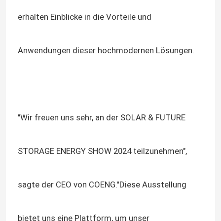
erhalten Einblicke in die Vorteile und
Über uns
Anwendungen dieser hochmodernen Lösungen.
Werksbesichtigung
Qualitätskontrolle
"Wir freuen uns sehr, an der SOLAR & FUTURE
Kontakt mit uns
STORAGE ENERGY SHOW 2024 teilzunehmen",
Neuigkeiten
Bitte um ein Angebot
sagte der CEO von COENG."Diese Ausstellung
vfd variabler Frequenz-Antrieb
bietet uns eine Plattform, um unser