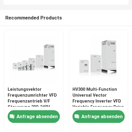
Recommended Products
Leistungsvektor
HV300 Multi-Function
Frequenzumrichter VFD
Universal Vector
Frequenzantrieb V/F
Frequency Inverter VFD
Steuerung 200-240V
Variable Frequency Drive
1PH/3PH
AC Drive
Anfrage absenden
Anfrage absenden
Eingangsspannung
Niedrige Vibration